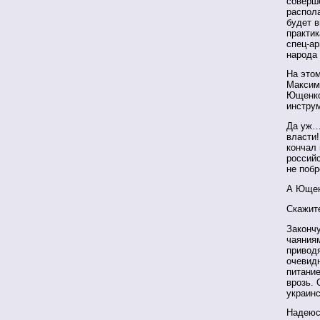
соверш
распола
будет в
практик
спец-ар
народа
На это
Максим
Ющенко
инструм
Да уж…
власти
кончал
россий
не поб
А Ющен
Скажите
Закончу
чаяниям
приводя
очевидн
питание
врозь.
украинс
Надеюсь