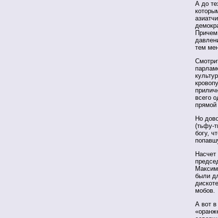
А до те
которым
азиатч
демокра
Причем
давлени
тем мен
Смотри
парлам
культу
кровопу
приличн
всего о
прямой 
Но дово
(тьфу-т
богу, ч
попавш
Насчет
предсе
Максим,
были д
дискоте
мобов.
А вот в
«оранже