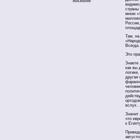
видимо
страны
мною «
миллио
России,
площад
Там, на
«Народ
Всегда.
Это пра
Знаете 
как вы 
логике,
другая 
фараон
челове
полити
действу
ортодок
вслух
Значит 
что ев
к Египт
Привед
августо