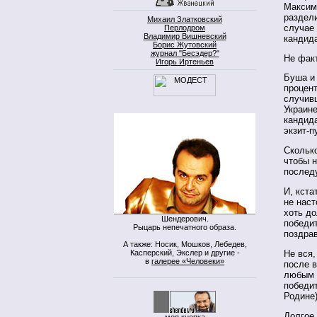
Максим 
раздел
Михаил Златковский
случае 
Перлодром
Владимир Вишневский
кандида
Борис Жутовский
журнал "Бесэдер?"
Не факт
Игорь Иртеньев
Буша и 
процент
случивш
Украине
кандида
экзит-п
Скольк
чтобы н
послед
И, кста
не нас
хоть до
Шендерович.
победи
Рыцарь непечатного образа.
поздрав
А также: Носик, Мошков, Лебедев,
Касперский, Экслер и другие -
Не вся,
в
галерее «Человеки»
после в
любым и
победит
Родине)
Долгое 
моя кнопка