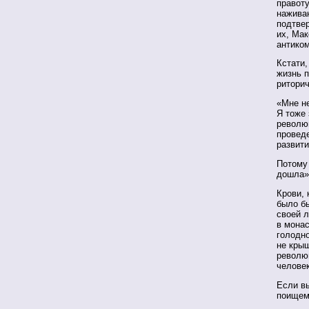
правоту
наживаю
подтвер
их, Мак
антико
Кстати,
жизнь 
риторич
«Мне н
Я тоже 
революц
проведе
развити
Потому 
дошла»
Крови, 
было б
своей 
в монас
голодн
не крыш
револю
человек
Если вы
поищем