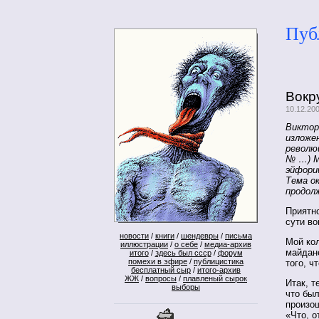
Пуб
Вокр
10.12.200
Виктор
изложе
револю
№ …) М
эйфори
Тема о
продол
Приятно
сути во
новости
/
книги
/
шендевры
/
письма
Мой ко
иллюстрации
/
о себе
/
медиа-архив
майдане
итого
/
здесь был ссср
/
форум
помехи в эфире
/
публицистика
того, ч
бесплатный сыр
/
итого-архив
ЖЖ
/
вопросы
/
плавленый сырок
Итак, т
выборы
что бы
произо
«Что, о