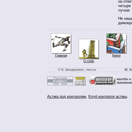
на отве
четыре 
лучше. 
Не наша
демокр
Главная
Книги
О себе
© В. Шендерович, тексты
М. З
жалобы и 
принимаю
Астма под контролем
,
Клуб контроля астмы
.