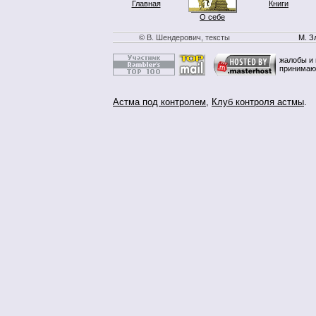
Главная
Книги
О себе
© В. Шендерович, тексты
М. З
жалобы и 
принимаю
Астма под контролем
,
Клуб контроля астмы
.