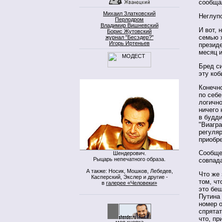
сообща
Михаил Златковский
Неглуп
Перлодром
Владимир Вишневский
И вот, 
Борис Жутовский
семью ж
журнал "Бесэдер?"
Игорь Иртеньев
президе
месяц и
Бред с
эту ко
Конечно
по себе
логично
ничего 
в будди
"Виагра
регуляр
приобре
Сообще
Шендерович.
Рыцарь непечатного образа.
совпад
А также: Носик, Мошков, Лебедев,
Что же 
Касперский, Экслер и другие -
том, чт
в
галерее «Человеки»
это беш
Путина 
номер о
спрятат
что, пр
моя кнопка