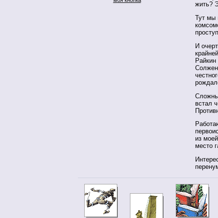
жить? Э
Тут мы 
комсом
просту
И очерт
крайне
Райкин
Солжен
честног
рождало
Сложны
встал ч
Противн
Работа
первоис
из моей
место г
Интерес
перену