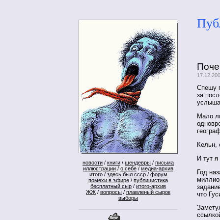
Пуб
Поче
17.12.20
Спешу 
за пос
услыша
Мало ли
одновр
географ
Кельн, 
И тут я
новости
/
книги
/
шендевры
/
письма
иллюстрации
/
о себе
/
медиа-архив
Год наз
итого
/
здесь был ссср
/
форум
миллион
помехи в эфире
/
публицистика
задание
бесплатный сыр
/
итого-архив
ЖЖ
/
вопросы
/
плавленый сырок
что Гус
выборы
Заметул
ссылко