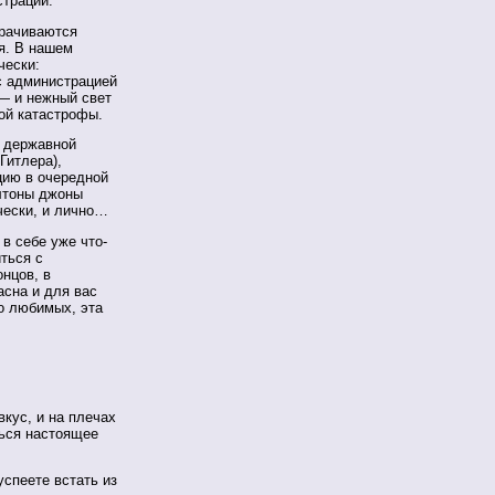
страции.
орачиваются
я. В нашем
чески:
с администрацией
 — и нежный свет
ой катастрофы.
а державной
Гитлера),
цию в очередной
элтоны джоны
чески, и лично…
 в себе уже что-
ться с
онцов, в
асна и для вас
о любимых, эта
вкус, и на плечах
ться настоящее
успеете встать из