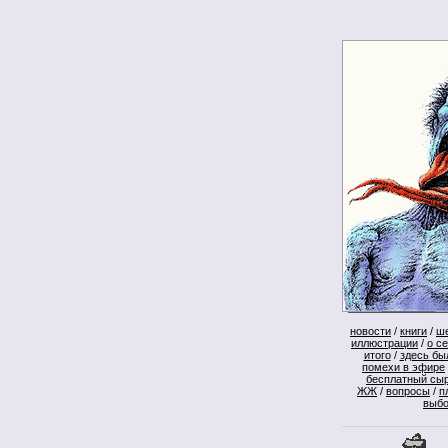
новости
/
книги
/
ш
иллюстрации
/
о с
итого
/
здесь бы
помехи в эфире
бесплатный сы
ЖЖ
/
вопросы
/
п
выб