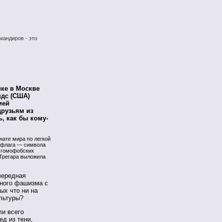
мандиров - это
ике в Москве
ндс (США)
ией
друзьям из
, как бы кому-
ате мира по легкой
о флага — символа
в гомофобских
 Трегара выложила
чередная
нного фашизма с
ых что ни на
ультуры?
ли всего
д из тени,