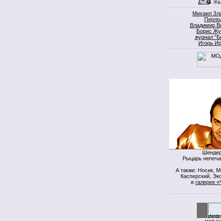
Михаил Зл
Перло
Владимир В
Борис Жу
журнал "Б
Игорь И
Шендер
Рыцарь непеча
А также: Носик, 
Касперский, Экс
в
галерее «
моя к