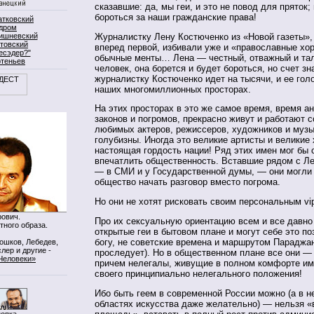
сказавшие: да, мы геи, и это не повод для пряток
бороться за наши гражданские права!
атковский
дром
Журналистку Лену Костюченко из «Новой газеты»
ишневский
товский
вперед первой, избивали уже и «православные хор
есэдер?"
обычные менты… Лена — честный, отважный и та
ртеньев
человек, она борется и будет бороться, но счет з
журналистку Костюченко идет на тысячи, и ее гол
наших многомиллионных просторах.
На этих просторах в это же самое время, время а
законов и погромов, прекрасно живут и работают 
любимых актеров, режиссеров, художников и музы
голубизны. Иногда это великие артисты и великие
настоящая гордость нации! Ряд этих имен мог бы 
впечатлить общественность. Вставшие рядом с Л
— в СМИ и у Государственной думы, — они могли 
общество начать разговор вместо погрома.
Но они не хотят рисковать своим персональным vi
ович.
Про их сексуальную ориентацию всем и все давно 
тного образа.
открытые геи в бытовом плане и могут себе это по
богу, не советские времена и маршрутом Параджан
Мошков, Лебедев,
лер и другие -
проследует). Но в общественном плане все они —
Человеки»
причем нелегалы, живущие в полном комфорте им
своего принципиально нелегального положения!
Ибо быть геем в современной России можно (а в н
областях искусства даже желательно) — нельзя «
нопка