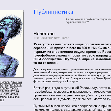
Публицистика
А если хочется поубивать отцов-ко
эдипов комплекс?
Нелегалы
19.08.2013 "The New Times"
15 августа на чемпионате мира по легкой атлет
серебряный призер в беге на 800 м Ник Симмо
первым из спортсменов осудил принятие Росс
гомофобного закона и посвятил свою награду 
ЛГБТ-сообщества. Эту тему в мире не замолчать
то ни хотелось
Две шведские спортсменки, принимавшие участие в чемпион
атлетике в Москве, выкрасили свои ногти в цвета радужног
движения в защиту прав геев и лесбиянок, протестуя проти
законов, принятых в России. Прыгунья в высоту Эмма Грин
фотографию своей руки в Instagram
ендевры
/
письма
ебе
/
медиа-архив
Всякий раз, когда в путинской России случается о
л ссср
/
форум
/
публицистика
гомофобская мерзость, в диапазоне от телевизио
р
/
итого-архив
призывом сжигать сердца геев до убийств уже сам
лавленый сырок
есть реальных, я думаю: где ж вы все, мастера к
оры
Публичный вызов новейшего средневековья приня
несколько человек, сделавшие отважный шаг впере