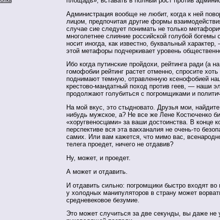
площадь», вставать в полный рост против админи
Администрация вообще не любит, когда к ней пов
лицом, предпочитая другие формы взаимодействи
случае сие следует понимать не только метафори
многолетнее слияние российской голубой богемы 
носит иногда, как известно, буквальный характер,
этой метафоры подчеркивает уровень общественн
Ибо когда путинские пройдохи, рейтинга ради (а н
гомофобии рейтинг растет отменно, спросите хоть 
поднимают темную, отравленную ксенофобией на
крестово-мандатный поход против геев, — наши 
продолжают голубиться с погромщиками и полити
На мой вкус, это стыдновато. Друзья мои, найдите
нибудь мужское, а? Не все же Лене Костюченко би
«хоругвеносцами» за ваши достоинства. В конце к
перспективе вся эта вакханалия не очень-то безоп
самих. Или вам кажется, что мимо вас, всенародн
телега проедет, ничего не отдавив?
Ну, может, и проедет.
А может и отдавить.
И отдавить сильно: погромщики быстро входят во 
у холодных манипуляторов в страну может ворва
средневековое безумие.
Это может случиться за две секунды, вы даже не 