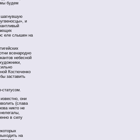
; мы будем
, шагнувшую
угвеносцы», и
лантливый
нающих
ос еле слышен на
нтигейских
сотни всенародно
кантов небесной
 художники,
сильно
еной Костюченко
бы заставить
p-статусом.
известно, они
зволить (слава
ова никто не
 нелегалы,
енно в силу
екоторых
выходить на