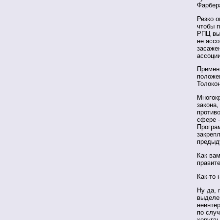
Фарбер
Резко о
чтобы 
РПЦ вын
не ассо
засаже
ассоци
Примени
положе
Толоко
Многокр
закона,
против
сфере 
Програ
закреп
предыд
Как вам
правит
Как-то 
Ну да, 
выделе
неинтер
по случ
хоругвь