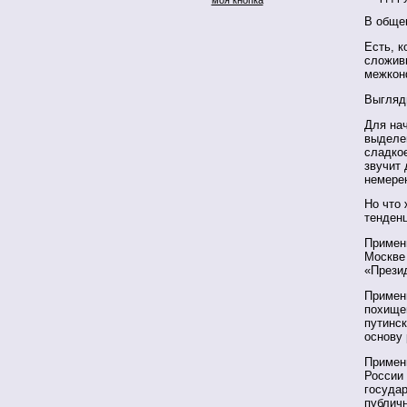
В общем
Есть, к
сложив
межкон
Выгляди
Для на
выделен
сладкое
звучит 
немерен
Но что
тенденц
Примен
Москве
«Прези
Примен
похищен
путинск
основу
Примени
России
госуда
публичн