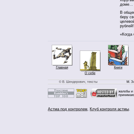
доме…
В общем
беру с
целево
рублей!
«Когда 
Главная
Книги
О себе
© В. Шендерович, тексты
М. З
жалобы и 
принимаю
Астма под контролем
,
Клуб контроля астмы
.