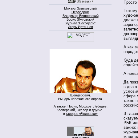
Просто 
Михаил Златковский
Потому 
Перлодром
худо-бе
Владимир Вишневский
Борис Жутовский
должен
журнал "Бесэдер?"
аэропор
Игорь Иртеньев
взлетно
договор
выгляд
А как 
народо
Куда де
содейс
А нель
Да пожа
в два э
услови
Шендерович.
сфере 
Рыцарь непечатного образа.
также 
российс
А также: Носик, Мошков, Лебедев,
Касперский, Экслер и другие -
В глав
в
галерее «Человеки»
сказуем
РБК ил
важно: 
журчан
млрд.р
моя кнопка