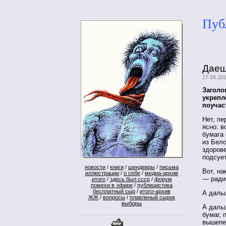
Пуб
Даеш
27.08.20
Заголо
укрепл
поучас
Нет, пе
ясно: 
бумага 
из Бело
здорове
подсует
новости
/
книги
/
шендевры
/
письма
Вот, на
иллюстрации
/
о себе
/
медиа-архив
— ради 
итого
/
здесь был ссср
/
форум
помехи в эфире
/
публицистика
бесплатный сыр
/
итого-архив
А даль
ЖЖ
/
вопросы
/
плавленый сырок
выборы
А дальш
бумаг, 
вышепе