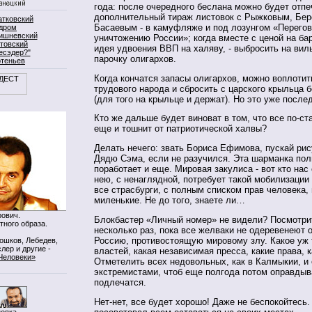
года: после очередного беслана можно будет отпе
дополнительный тираж листовок с Рыжковым, Бер
атковский
Басаевым - в камуфляже и под лозунгом «Перего
дром
ишневский
уничтожению России»; когда вместе с ценой на ба
товский
идея удвоения ВВП на халяву, - выбросить на ви
есэдер?"
парочку олигархов.
ртеньев
Когда кончатся запасы олигархов, можно воплоти
трудового народа и сбросить с царского крыльца 
(для того на крыльце и держат). Но это уже после
Кто же дальше будет виноват в том, что все по-ст
еще и тошнит от патриотической халвы?
Делать нечего: звать Бориса Ефимова, пускай рис
Дядю Сэма, если не разучился. Эта шарманка пол
поработает и еще. Мировая закулиса - вот кто нас
нею, с ненаглядной, потребует такой мобилизации
все страсбурги, с полным списком прав человека,
миленькие. Не до того, знаете ли…
ович.
Блокбастер «Личный номер» не видели? Посмотри
тного образа.
несколько раз, пока все желваки не одеревенеют о
Россию, противостоящую мировому злу. Какое уж 
Мошков, Лебедев,
лер и другие -
властей, какая независимая пресса, какие права, 
Человеки»
Отметелить всех недовольных, как в Калмыкии, и 
экстремистами, чтоб еще полгода потом оправдыв
подлечатся.
Нет-нет, все будет хорошо! Даже не беспокойтесь.
нопка