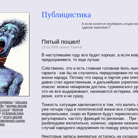
Публицистика
А если хочется поубивать отцов-ко
эдипов комплекс?
Пятый пошел!
13.01.2005 газета "Газета"
В наступившем году все будет хорошо, а если вов
предохранимся, то еще лучше.
Собственно, это и есть главная головная боль ны
гаранта - как бы не случилось передозировки по 
жизни народа. Потому что народ и партия уже опя
давно стал единственным, и дальнейшее укрепле
опасно: можно ненароком достичь туркменского ур
это не все выдерживают, начинаются истерики, об
резня, хотя и не сразу.
ендевры
/
письма
Тонкость ситуации заключается в том, что валить п
ебе
/
медиа-архив
уже четыре года в политической жизни все стабиль
л ссср
/
форум
/
публицистика
морозильнике; скоро из Кремля будут переключат
р
/
итого-архив
регулировать частоту фрикций по регионам… При 
лавленый сырок
разблюдаже желательно, конечно, заранее назначи
оры
случай народного недоумения по поводу результа
Некоторые запасы виноватых остались на складах