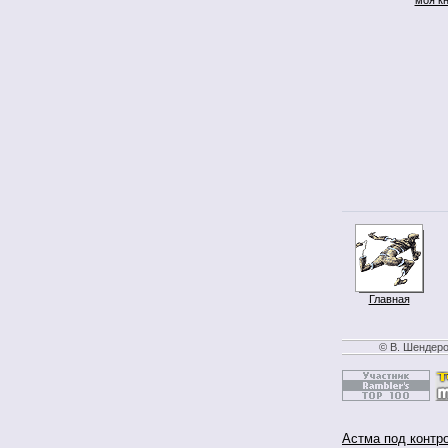
Главная
© В. Шендеро
Астма под контр