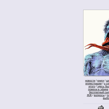
новости
/
книги
/
ш
иллюстрации
/
о с
итого
/
здесь бы
помехи в эфире
бесплатный сы
ЖЖ
/
вопросы
/
п
выб