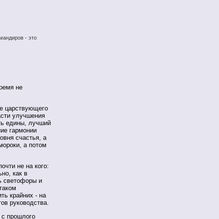
мандиров - это
ремя не
не царствующего
части улучшения
ть едины, лучший
ние гармонии
овня счастья, а
мороки, а потом
очти не на кого:
но, как в
ь светофоры и
таком
ть крайних - на
тов руководства.
 с прошлого