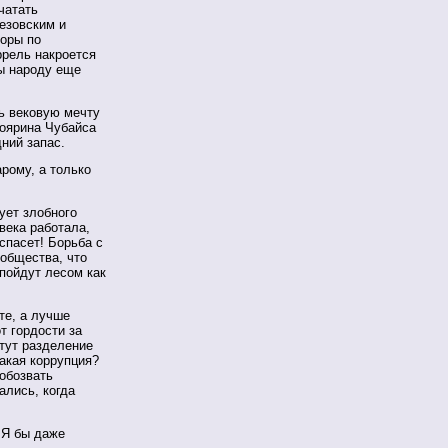
чатать
езовским и
воры по
ррель накроется
лы народу еще
ть вековую мечту
боярина Чубайса
дний запас.
арому, а только
ует злобного
века работала,
 спасет! Борьба с
 общества, что
 пойдут лесом как
те, а лучше
т гордости за
тут разделение
какая коррупция?
обозвать
ались, когда
 Я бы даже