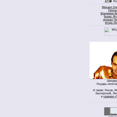
Михаил Зл
Перло
Владимир В
Борис Жу
журнал "Б
Игорь И
Шендер
Рыцарь непеча
А также: Носик, 
Касперский, Экс
в
галерее «
моя к