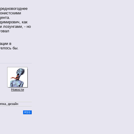
предновогоднее
ионистскими
дента.
димирович, как
 лозунгами, - но
товал
ации в
телось бы.
Новости
ипка, дизайн
RSS