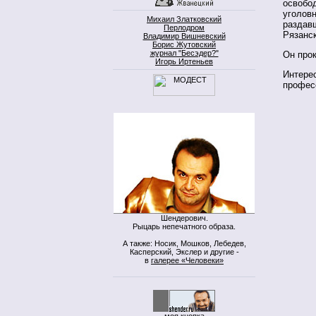
освобо
уголов
Михаил Златковский
раздав
Перлодром
Рязанск
Владимир Вишневский
Борис Жутовский
журнал "Бесэдер?"
Он прок
Игорь Иртеньев
Интерес
профес
Шендерович.
Рыцарь непечатного образа.
А также: Носик, Мошков, Лебедев,
Касперский, Экслер и другие -
в
галерее «Человеки»
моя кнопка