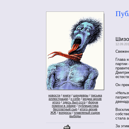
Пуб
Шизо
12.09.20
Свежен
Глава к
партии
правит
Дмитри
естест
Он прек
«Нельзя
новости
/
книги
/
шендевры
/
письма
патриот
иллюстрации
/
о себе
/
медиа-архив
двенад
итого
/
здесь был ссср
/
форум
помехи в эфире
/
публицистика
Воскли
бесплатный сыр
/
итого-архив
ЖЖ
/
вопросы
/
плавленый сырок
собстве
выборы
стала 
За этим