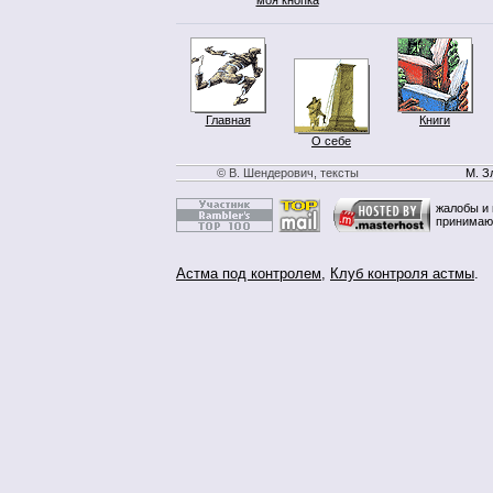
Главная
Книги
О себе
© В. Шендерович, тексты
М. З
жалобы и 
принимаю
Астма под контролем
,
Клуб контроля астмы
.