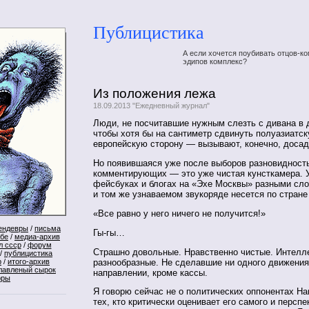
Публицистика
А если хочется поубивать отцов-ко
эдипов комплекс?
Из положения лежа
18.09.2013 "Ежедневный журнал"
Люди, не посчитавшие нужным слезть с дивана в 
чтобы хотя бы на сантиметр сдвинуть полуазиатск
европейскую сторону — вызывают, конечно, досад
Но появившаяся уже после выборов разновидност
комментирующих — это уже чистая кунсткамера. 
фейсбуках и блогах на «Эхе Москвы» разными сло
и том же узнаваемом звукоряде несется по стране
«Все равно у него ничего не получится!»
ендевры
/
письма
Гы-гы…
ебе
/
медиа-архив
л ссср
/
форум
Страшно довольные. Нравственно чистые. Интелл
/
публицистика
разнообразные. Не сделавшие ни одного движения
р
/
итого-архив
лавленый сырок
направлении, кроме кассы.
оры
Я говорю сейчас не о политических оппонентах На
тех, кто критически оценивает его самого и персп