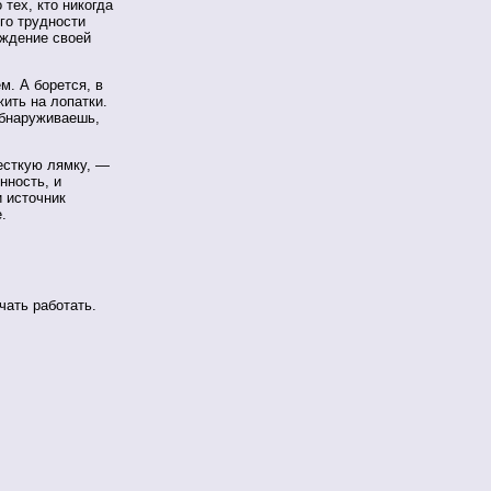
тех, кто никогда
ого трудности
рждение своей
м. А борется, в
ить на лопатки.
обнаруживаешь,
есткую лямку, —
нность, и
и источник
.
чать работать.