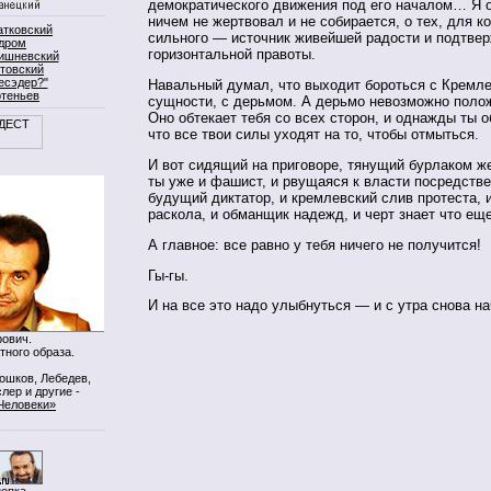
демократического движения под его началом… Я о 
ничем не жертвовал и не собирается, о тех, для к
атковский
сильного — источник живейшей радости и подтве
дром
горизонтальной правоты.
ишневский
товский
есэдер?"
Навальный думал, что выходит бороться с Кремле
ртеньев
сущности, с дерьмом. А дерьмо невозможно полож
Оно обтекает тебя со всех сторон, и однажды ты 
что все твои силы уходят на то, чтобы отмыться.
И вот сидящий на приговоре, тянущий бурлаком ж
ты уже и фашист, и рвущаяся к власти посредстве
будущий диктатор, и кремлевский слив протеста, 
раскола, и обманщик надежд, и черт знает что еще
А главное: все равно у тебя ничего не получится!
Гы-гы.
И на все это надо улыбнуться — и с утра снова на
ович.
тного образа.
Мошков, Лебедев,
лер и другие -
Человеки»
нопка