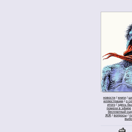
новости
/
книги
/
ш
иллюстрации
/
о с
итого
/
здесь бы
помехи в эфире
бесплатный сы
ЖЖ
/
вопросы
/
п
выб