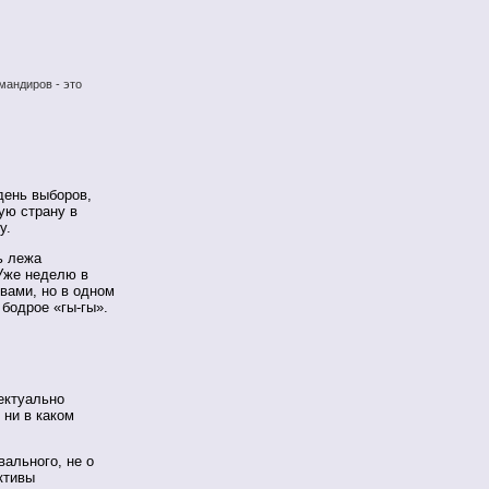
мандиров - это
день выборов,
ую страну в
у.
ь лежа
Уже неделю в
вами, но в одном
 бодрое «гы-гы».
ектуально
 ни в каком
вального, не о
ективы