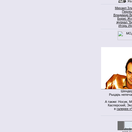
Михаил Зл
Перло
Владимир В
Борис Жу
журнал "Б
Игорь И
Шендер
Рыцарь непеча
А также: Носик, 
Касперский, Экс
в
галерее «
моя к