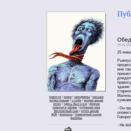
Пуб
Обед
29.01.20
25 янва
Рыжеус
процесс
мне так
пришел 
дождать
правосу
здание
старичо
Малень
новости
/
книги
/
шендевры
/
письма
сумками
иллюстрации
/
о себе
/
медиа-архив
итого
/
здесь был ссср
/
форум
помехи в эфире
/
публицистика
- Он пр
бесплатный сыр
/
итого-архив
оповес
ЖЖ
/
вопросы
/
плавленый сырок
Говорил
выборы
- Не бо