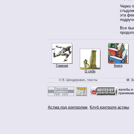
Через п
стыдли
эта фем
подручн
Все был
продол
Главная
Книги
О себе
© В. Шендерович, тексты
М. З
жалобы и 
принимаю
Астма под контролем
,
Клуб контроля астмы
.