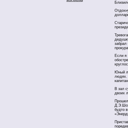
Близил
Отдохну
доллары
Старичо
президе
Тревога
дедушку
забрал 
прокура
Если я 
обостре
круглос
Юный ле
людях. 
капитан
В зал с
двоих 
Прошел
Д.Э.Шо
будто в
«Энерд
Приста
поредев