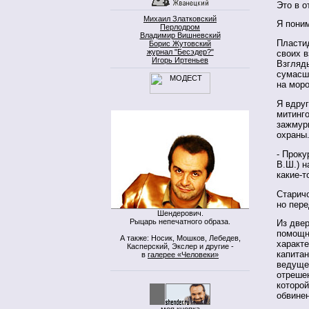
Это в о
Михаил Златковский
Я пони
Перлодром
Владимир Вишневский
Пластид
Борис Жутовский
журнал "Бесэдер?"
своих в
Игорь Иртеньев
Взгляды
сумасш
на моро
Я вдруг
митинго
зажмур
охраны
- Проку
В.Ш.) н
какие-т
Старичо
но пере
Шендерович.
Рыцарь непечатного образа.
Из две
помощни
А также: Носик, Мошков, Лебедев,
характ
Касперский, Экслер и другие -
капитан
в
галерее «Человеки»
ведущей
отрешен
которой
обвинен
моя кнопка