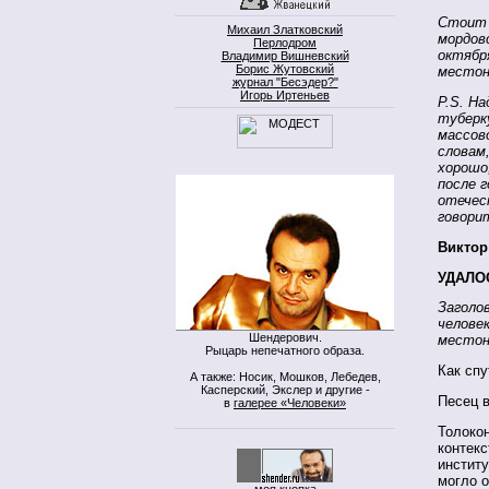
Стоит 
Михаил Златковский
мордов
Перлодром
октябр
Владимир Вишневский
Борис Жутовский
местон
журнал "Бесэдер?"
Игорь Иртеньев
P.S. На
туберк
массов
словам
хорошо
после 
отечес
говори
Викто
УДАЛО
Заголо
челове
Шендерович.
местон
Рыцарь непечатного образа.
Как спу
А также: Носик, Мошков, Лебедев,
Касперский, Экслер и другие -
Песец в
в
галерее «Человеки»
Толоко
контекс
институ
могло о
моя кнопка