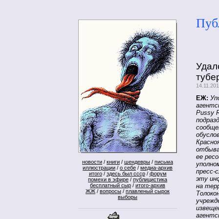
Пуб
Удал
тубе
14.11.20
ЕЖ:
Уп
агентс
Pussy 
подразд
сообще
обусло
Красно
отбыва
ее рес
новости
/
книги
/
шендевры
/
письма
уполно
иллюстрации
/
о себе
/
медиа-архив
пресс-
итого
/
здесь был ссср
/
форум
эту ин
помехи в эфире
/
публицистика
бесплатный сыр
/
итого-архив
на тер
ЖЖ
/
вопросы
/
плавленый сырок
Толоко
выборы
учрежд
извеще
агентс