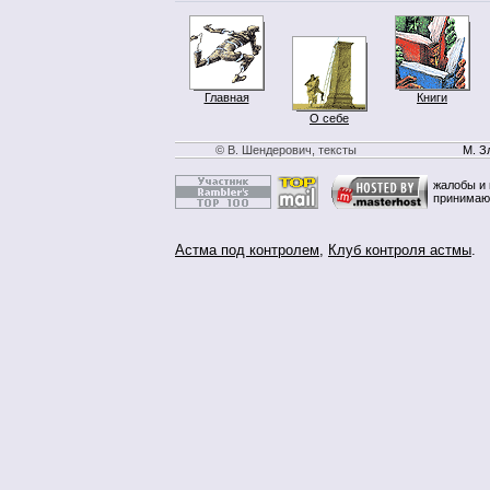
Главная
Книги
О себе
© В. Шендерович, тексты
М. З
жалобы и 
принимаю
Астма под контролем
,
Клуб контроля астмы
.