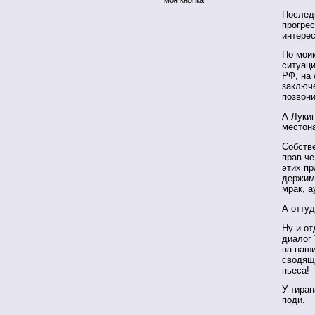
Послед
прогре
интере
По мои
ситуац
РФ, на 
заключе
позвон
А Луки
местон
Собстве
прав ч
этих пр
держимо
мрак, а
А отту
Ну и о
диалог
на наш
сводящ
пьеса!
У тиран
поди.