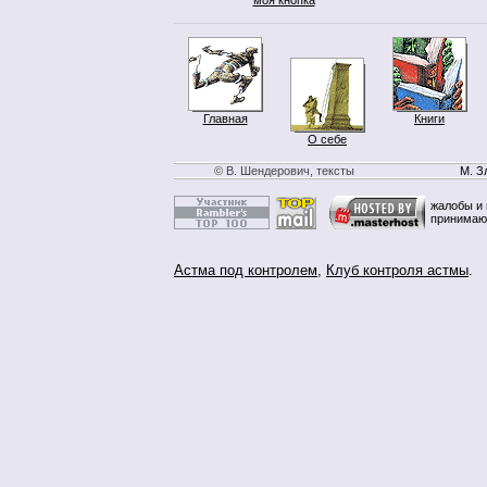
Главная
Книги
О себе
© В. Шендерович, тексты
М. З
жалобы и 
принимаю
Астма под контролем
,
Клуб контроля астмы
.