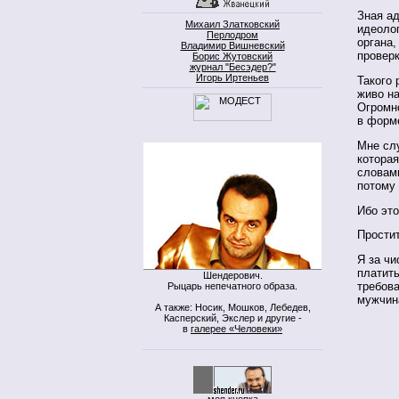
Зная а
Михаил Златковский
идеолог
Перлодром
органа,
Владимир Вишневский
проверк
Борис Жутовский
журнал "Бесэдер?"
Игорь Иртеньев
Такого 
живо н
Огромно
в форме
Мне сл
которая
словами
потому 
Ибо это
Простит
Я за чи
платить
Шендерович.
требова
Рыцарь непечатного образа.
мужчин
А также: Носик, Мошков, Лебедев,
Касперский, Экслер и другие -
в
галерее «Человеки»
моя кнопка