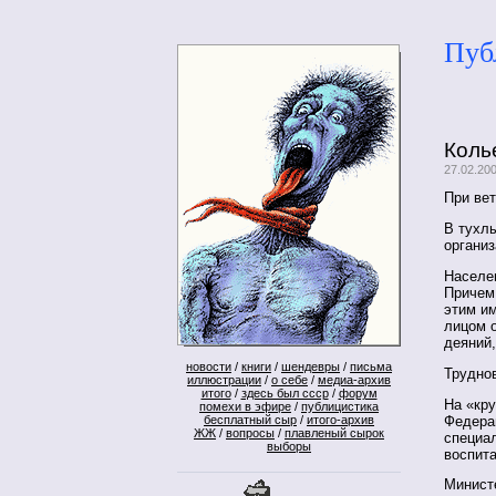
Пуб
Коль
27.02.200
При вет
В тухл
организ
Населе
Причем 
этим им
лицом 
деяний,
новости
/
книги
/
шендевры
/
письма
Труднов
иллюстрации
/
о себе
/
медиа-архив
итого
/
здесь был ссср
/
форум
На «кр
помехи в эфире
/
публицистика
Федерац
бесплатный сыр
/
итого-архив
ЖЖ
/
вопросы
/
плавленый сырок
специа
выборы
воспит
Минист