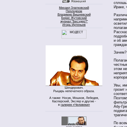
сплошь 
Ираке, 
Михаил Златковский
Перлодром
Различи
Владимир Вишневский
Борис Жутовский
наприм
журнал "Бесэдер?"
осветил
Игорь Иртеньев
полагаю
Расска
подробн
и об ам
гражда
Зачем?
Полагаю
честные
этом не
неприят
корпора
Увы, им
Шендерович.
грозит 
Рыцарь непечатного образа.
соответ
Поэтом
А также: Носик, Мошков, Лебедев,
Касперский, Экслер и другие -
фильтра
в
галерее «Человеки»
Абу-Гре
подвига
трагиче
По всем
моя кнопка