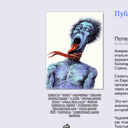
Пуб
Поте
09.03.20
Америк
италья
журнали
Калипа
Сгрена,
Сюжеты
по Евро
програ
через и
америк
новости
/
книги
/
шендевры
/
письма
иллюстрации
/
о себе
/
медиа-архив
Эта инт
итого
/
здесь был ссср
/
форум
помехи в эфире
/
публицистика
анализе
бесплатный сыр
/
итого-архив
которо
ЖЖ
/
вопросы
/
плавленый сырок
выборы
Чудовищ
как пла
Толстым