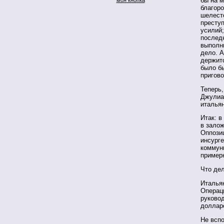
бы на 
благоро
шелест
престу
усилий;
послед
выполни
дело. А
держитс
было б
пригов
Теперь,
Джулиа
итальян
Итак: в
в зало
Оппозиц
инсург
коммун
примерн
Что дел
Итальян
Операци
руково
долларо
Не вспо