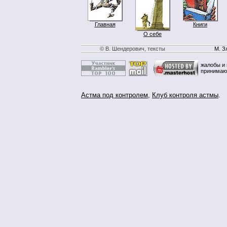
Главная
Книги
О себе
© В. Шендерович, тексты
М. З
жалобы и 
принимаю
Астма под контролем
,
Клуб контроля астмы
.