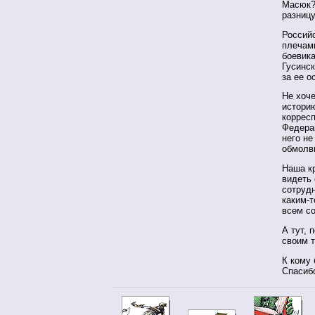
Масюк? 
разницу
Россий
плечами
боевик
Гусинск
за ее о
Не хоче
историю
коррес
Федерац
него не
обмолви
Наша к
видеть 
сотрудн
каким-т
всем со
А тут,
своим т
К кому 
Спасибо