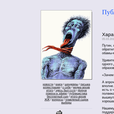
Пуб
Хара
05.03.20
Путин, 
обратил
обамы-м
Удивите
одного
образов
«Зачем
А впроч
новости
/
книги
/
шендевры
/
письма
вполне
иллюстрации
/
о себе
/
медиа-архив
есть о
итого
/
здесь был ссср
/
форум
полвека
помехи в эфире
/
публицистика
бесплатный сыр
/
итого-архив
вышеуп
ЖЖ
/
вопросы
/
плавленый сырок
хорошая
выборы
Нашему 
поддер