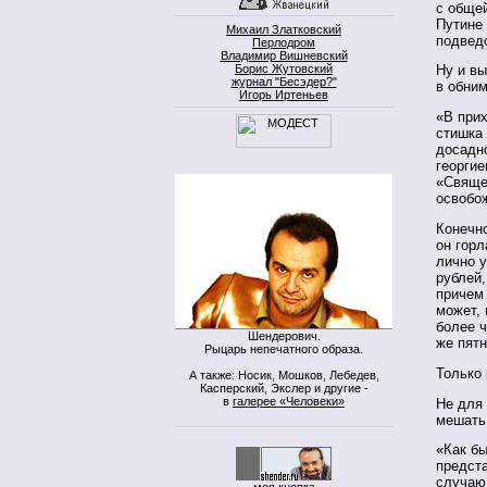
с общей
Путине 
Михаил Златковский
подвед
Перлодром
Владимир Вишневский
Борис Жутовский
Ну и вы
журнал "Бесэдер?"
в обним
Игорь Иртеньев
«В прих
стишка
досадно
георгие
«Свяще
освобо
Конечно
он горл
лично у
рублей,
причем 
может, 
более ч
Шендерович.
же пят
Рыцарь непечатного образа.
Только 
А также: Носик, Мошков, Лебедев,
Касперский, Экслер и другие -
в
галерее «Человеки»
Не для 
мешать
«Как б
предст
случаю 
моя кнопка