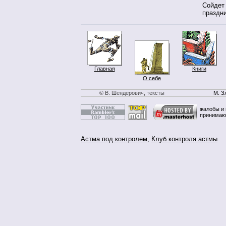
Сойдет
праздни
Главная
Книги
О себе
© В. Шендерович, тексты
М. З
жалобы и 
принимаю
Астма под контролем
,
Клуб контроля астмы
.