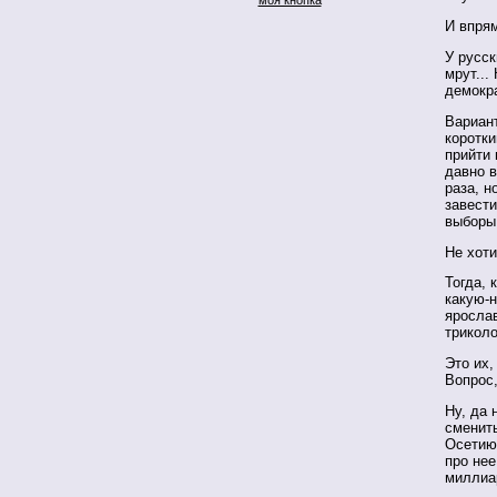
И впрям
У русс
мрут...
демокр
Вариант
коротк
прийти 
давно в
раза, н
завести
выборы
Не хот
Тогда, 
какую-
ярослав
триколо
Это их,
Вопрос,
Ну, да 
сменит
Осетию
про нее
миллиа