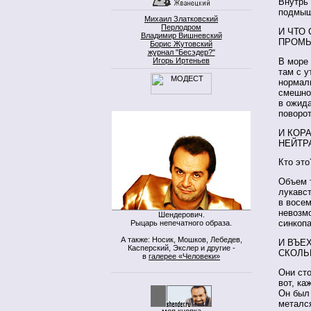
Внутрь
подмыше
Михаил Златковский
Перлодром
И ЧТО
Владимир Вишневский
ПРОМЫ
Борис Жутовский
журнал "Бесэдер?"
Игорь Иртеньев
В море
там с у
нормал
смешной
в ожида
поворо
И КОР
НЕЙТР
Кто эт
Объем т
лукавст
в восем
невозмо
Шендерович.
синкоп
Рыцарь непечатного образа.
А также: Носик, Мошков, Лебедев,
И ВЪЕ
Касперский, Экслер и другие -
СКОЛЬ
в
галерее «Человеки»
Они сто
вот, ка
Он был 
метался
моя кнопка