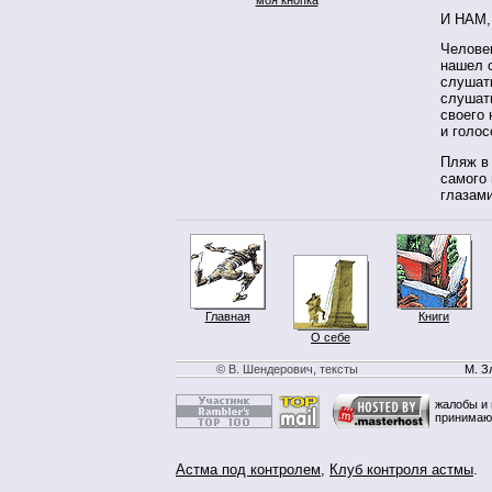
И НАМ
Человек
нашел 
слушать
слушать
своего
и голос
Пляж в
самого 
глазам
Главная
Книги
О себе
© В. Шендерович, тексты
М. З
жалобы и 
принимаю
Астма под контролем
,
Клуб контроля астмы
.