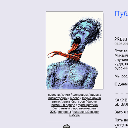
Пуб
Жван
06.03.20
Этот те
Михаил
случило
чудо, н
русски
Мы рос
С днем
………
новости
/
книги
/
шендевры
/
письма
иллюстрации
/
о себе
/
медиа-архив
КАК? В
итого
/
здесь был ссср
/
форум
БЫВА
помехи в эфире
/
публицистика
бесплатный сыр
/
итого-архив
ЖЖ
/
вопросы
/
плавленый сырок
Зато я 
выборы
Пять п
стянуты