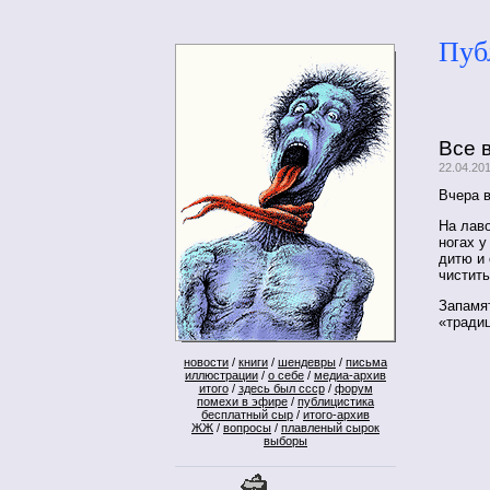
Пуб
Все 
22.04.20
Вчера 
На лаво
ногах у
дитю и
чистить
Запамят
«тради
новости
/
книги
/
шендевры
/
письма
иллюстрации
/
о себе
/
медиа-архив
итого
/
здесь был ссср
/
форум
помехи в эфире
/
публицистика
бесплатный сыр
/
итого-архив
ЖЖ
/
вопросы
/
плавленый сырок
выборы