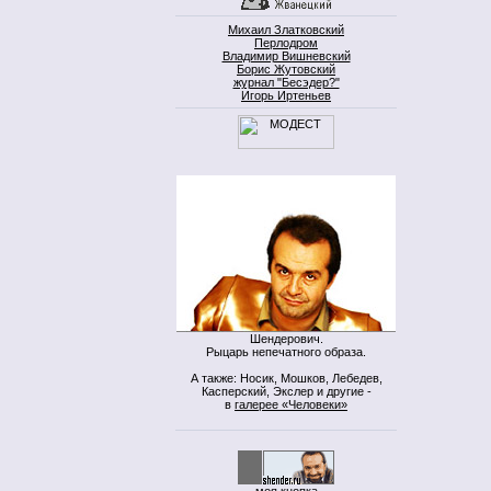
Михаил Златковский
Перлодром
Владимир Вишневский
Борис Жутовский
журнал "Бесэдер?"
Игорь Иртеньев
Шендерович.
Рыцарь непечатного образа.
А также: Носик, Мошков, Лебедев,
Касперский, Экслер и другие -
в
галерее «Человеки»
моя кнопка