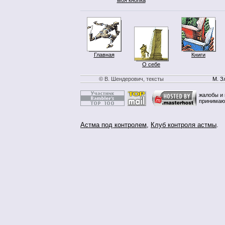
Главная
Книги
О себе
© В. Шендерович, тексты
М. З
жалобы и 
принимаю
Астма под контролем
,
Клуб контроля астмы
.