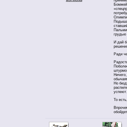
приним
Бомжей
«спецпр
потребу
Олимпи
Подышат
ставши
Пальмир
грудью 
И дай б
решени
Ради че
Радость
Поболее
штурмо
Ничего
обычаям
Но бюд
распиле
успею
То есть
Впрочем
обойдет