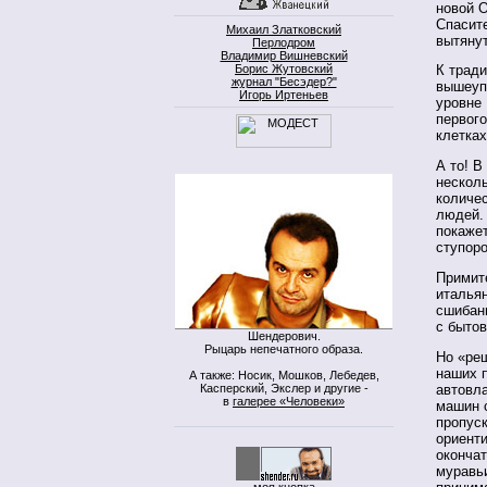
новой 
Спасит
Михаил Златковский
вытянут
Перлодром
Владимир Вишневский
Борис Жутовский
К тради
журнал "Бесэдер?"
вышеуп
Игорь Иртеньев
уровне 
первого
клетках
А то! В
несколь
количе
людей.
покаже
ступоро
Примите
италья
сшибани
с бытов
Шендерович.
Рыцарь непечатного образа.
Но «реш
наших 
А также: Носик, Мошков, Лебедев,
Касперский, Экслер и другие -
автовла
в
галерее «Человеки»
машин 
пропуск
ориент
оконча
муравь
моя кнопка