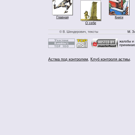
Главная
Книги
О себе
© В. Шендерович, тексты
М. З
жалобы и 
принимаю
Астма под контролем
,
Клуб контроля астмы
.