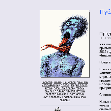
Пуб
Пред
11.04.20
Уже по
призыв
2012 го
«Imagin
Предст
В вось
«лимиту
мирово
праздни
новости
/
книги
/
шендевры
/
письма
молоде
иллюстрации
/
о себе
/
медиа-архив
приори
итого
/
здесь был ссср
/
форум
помехи в эфире
/
публицистика
бесплатный сыр
/
итого-архив
Советс
ЖЖ
/
вопросы
/
плавленый сырок
выборы
Новые т
«олимпи
считайт