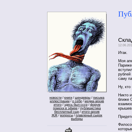
Пуб
Скла
12.06.20
Итак.
Моя ап
Париже
вступил
рублей 
саму п
Ну, кт
Никто и
новости
/
книги
/
шендевры
/
письма
ближе 
иллюстрации
/
о себе
/
медиа-архив
взаимос
итого
/
здесь был ссср
/
форум
крышев
помехи в эфире
/
публицистика
бесплатный сыр
/
итого-архив
ЖЖ
/
вопросы
/
плавленый сырок
Придетс
выборы
Филосо
которым