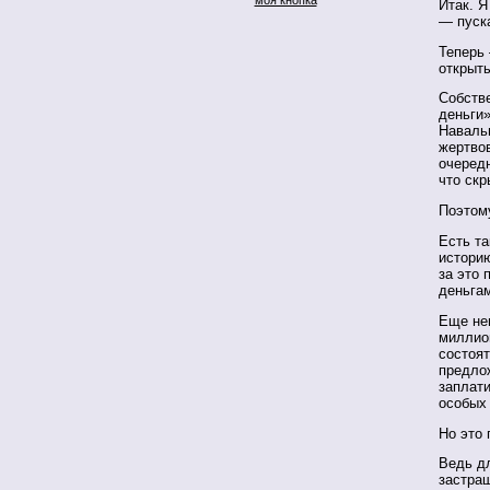
Итак. Я
— пуск
Теперь 
открыт
Собстве
деньги
Наваль
жертвов
очередн
что скр
Поэтом
Есть т
истори
за это 
деньга
Еще не
миллио
состоя
предлож
заплати
особых
Но это
Ведь дл
застращ