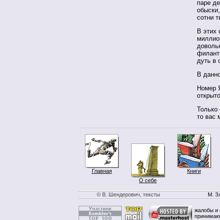
паре де
обыски,
сотни т
В этих 
миллио
доволь
филантр
дуть в 
В данно
Номер 
открыто
Только
то вас 
Главная
Книги
О себе
© В. Шендерович, тексты
М. З
жалобы и 
принимаю