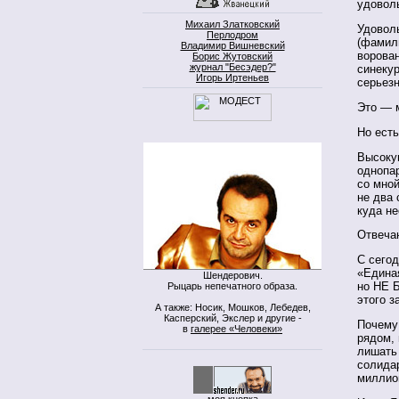
удовол
Михаил Златковский
Удоволь
Перлодром
(фамили
Владимир Вишневский
ворован
Борис Жутовский
журнал "Бесэдер?"
синеку
Игорь Иртеньев
серьез
Это — 
Но есть
Высокую
однопа
со мной
не два
куда не
Отвеча
С сегод
«Едина
Шендерович.
но НЕ 
Рыцарь непечатного образа.
этого 
А также: Носик, Мошков, Лебедев,
Касперский, Экслер и другие -
Почему
в
галерее «Человеки»
рядом, 
лишать
солида
миллио
моя кнопка