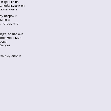
 и деньги на
на побрякушки он
 жить иначе.
ду второй и
бы не в
, потому что
дят, во что она
я влюбленными
время
 бы уже
ать ему себя и