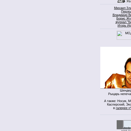
Михаил Зл
Перло
Владимир В
Борис Жу
журнал "Б
Игорь И
Шендер
Рыцарь непеча
А также: Носик, 
Касперский, Экс
в
галерее «
моя к