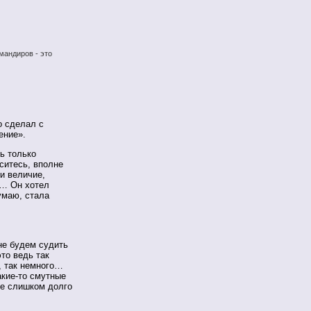
мандиров - это
о сделал с
ение».
ь только
ситесь, вполне
и величие,
и… Он хотел
думаю, стала
 не будем судить
то ведь так
е, так немного…
акие-то смутные
же слишком долго