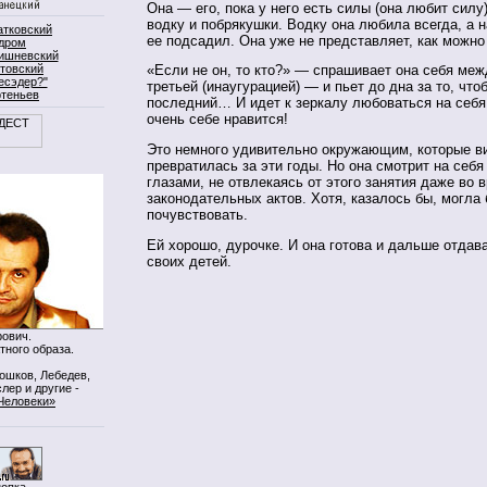
Она — его, пока у него есть силы (она любит силу)
водку и побрякушки. Водку она любила всегда, а 
атковский
ее подсадил. Она уже не представляет, как можно
дром
ишневский
товский
«Если не он, то кто?» — спрашивает она себя меж
есэдер?"
третьей (инаугурацией) — и пьет до дна за то, что
ртеньев
последний… И идет к зеркалу любоваться на себя
очень себе нравится!
Это немного удивительно окружающим, которые ви
превратилась за эти годы. Но она смотрит на себ
глазами, не отвлекаясь от этого занятия даже во 
законодательных актов. Хотя, казалось бы, могла
почувствовать.
Ей хорошо, дурочке. И она готова и дальше отдав
своих детей.
ович.
тного образа.
Мошков, Лебедев,
лер и другие -
Человеки»
нопка