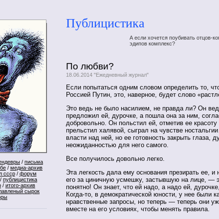
Публицистика
А если хочется поубивать отцов-ко
эдипов комплекс?
По любви?
18.06.2014 "Ежедневный журнал"
Если попытаться одним словом определить то, чт
Россией Путин, это, наверное, будет слово «растл
Это ведь не было насилием, не правда ли? Он вед
предложил ей, дурочке, а пошла она за ним, согла
добровольно. Он польстил ей, отметив ее красоту 
прельстил халявой, сыграл на чувстве ностальги
власти над ней, но ее готовность закрыть глаза, 
неожиданностью для него самого.
Все получилось довольно легко.
ендевры
/
письма
ебе
/
медиа-архив
Эта легкость дала ему основания презирать ее, и
л ссср
/
форум
его за циничную усмешку, застывшую на лице, — э
/
публицистика
р
/
итого-архив
понятно! Он знает, что ей надо, а надо ей, дурочк
лавленый сырок
Когда-то, в демократической юности, у нее были к
оры
нравственные запросы, но теперь — теперь они у
вместе на его условиях, чтобы менять правила.