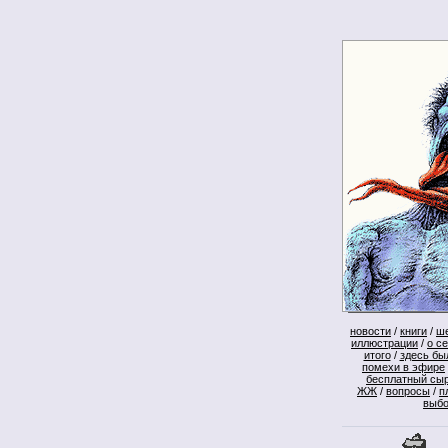
новости
/
книги
/
ш
иллюстрации
/
о с
итого
/
здесь бы
помехи в эфире
бесплатный сы
ЖЖ
/
вопросы
/
п
выб