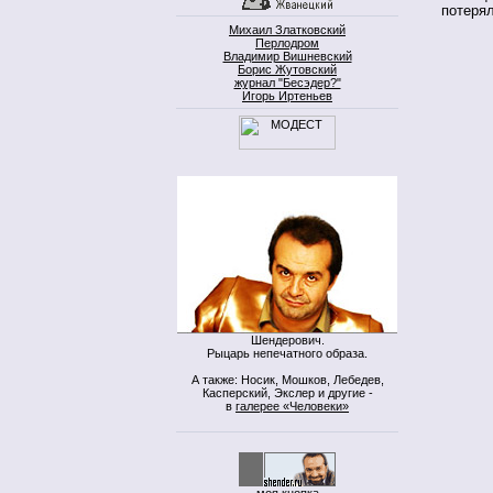
потерял
Михаил Златковский
Перлодром
Владимир Вишневский
Борис Жутовский
журнал "Бесэдер?"
Игорь Иртеньев
Шендерович.
Рыцарь непечатного образа.
А также: Носик, Мошков, Лебедев,
Касперский, Экслер и другие -
в
галерее «Человеки»
моя кнопка