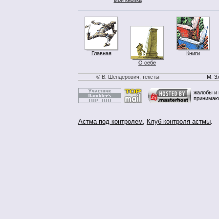
Главная
Книги
О себе
© В. Шендерович, тексты
М. З
жалобы и 
принимаю
Астма под контролем
,
Клуб контроля астмы
.