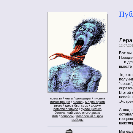
Пуб
Лера.
12.07.20
Вот вы 
Новодв
— в ден
вместе 
Те, кто
полуинв
"совок"
образом
В этой
новейши
новости
/
книги
/
шендевры
/
письма
Экстре
иллюстрации
/
о себе
/
медиа-архив
итого
/
здесь был ссср
/
форум
помехи в эфире
/
публицистика
А она, 
бесплатный сыр
/
итого-архив
оставал
ЖЖ
/
вопросы
/
плавленый сырок
герцено
выборы
шекспир
Мы еще 