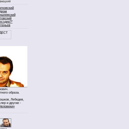
атковский
дром
ишневский
товский
есэдер?"
ртеньев
ович.
тного образа.
Мошков, Лебедев,
лер и другие -
Человеки»
нопка