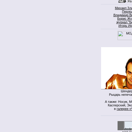
Михаил Зл
Перло
Владимир В
Борис Жу
журнал "Б
Игорь И
Шендер
Рыцарь непеча
А также: Носик, 
Касперский, Экс
в
галерее «
моя к