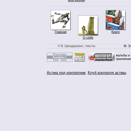
Главная
Книги
О себе
© В. Шендерович, тексты
М. З
жалобы и 
принимаю
Астма под контролем
,
Клуб контроля астмы
.