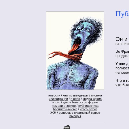
Пуб
Он и
04.08.20
Во Фра
предска
У нас д
полност
челове
Что в г
что был
новости
/
книги
/
шендевры
/
письма
иллюстрации
/
о себе
/
медиа-архив
итого
/
здесь был ссср
/
форум
помехи в эфире
/
публицистика
бесплатный сыр
/
итого-архив
ЖЖ
/
вопросы
/
плавленый сырок
выборы