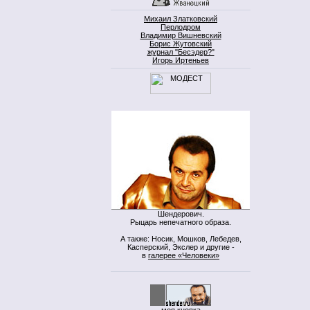
Михаил Златковский
Перлодром
Владимир Вишневский
Борис Жутовский
журнал "Бесэдер?"
Игорь Иртеньев
Шендерович.
Рыцарь непечатного образа.
А также: Носик, Мошков, Лебедев,
Касперский, Экслер и другие -
в
галерее «Человеки»
моя кнопка