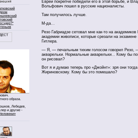
Евреи покрепче победили его в этой борьбе, и Вл
Вольфович пошел в русские националисты.
атковский
дром
Там получилось лучше.
ишневский
товский
М-да…
есэдер?"
ртеньев
Резо Габриадзе сетовал мне как-то на академиков
академии живописи, которые срезали на экзамене
Гитлера.
— Я, — печальным тихим голосом говорил Резо, 
акварельки. Нормальные акварельки... Кому бы п
он рисовал?
Вот я и думаю теперь про «Джойнт»: зря они тогда
Жириновскому. Кому бы это помешало?
ович.
тного образа.
Мошков, Лебедев,
лер и другие -
Человеки»
нопка