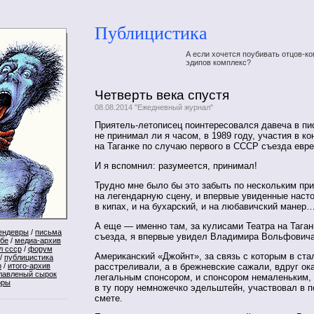
Публицистика
А если хочется поубивать отцов-ко
эдипов комплекс?
Четверть века спустя
08.08.2014 "Ежедневный журнал"
Приятель-летописец поинтересовался давеча в пи
не принимал ли я часом, в 1989 году, участия в ко
на Таганке по случаю первого в СССР съезда евр
И я вспомнил: разумеется, принимал!
Трудно мне было бы это забыть по нескольким пр
на легендарную сцену, и впервые увиденные наст
в кипах, и на бухарский, и на любавичский манер
А еще — именно там, за кулисами Театра на Таган
ендевры
/
письма
съезда, я впервые увидел Владимира Вольфовича
ебе
/
медиа-архив
л ссср
/
форум
Американский «Джойнт», за связь с которым в ст
/
публицистика
расстреливали, а в брежневские сажали, вдруг ок
р
/
итого-архив
лавленый сырок
легальным спонсором, и спонсором немаленьким,
оры
в ту пору немножечко эдельштейн, участвовал в п
смете.