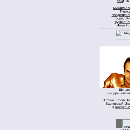
Михаил Зл
Перло
Владимир В
Борис Жу
журнал "Б
Игорь И
Шендер
Рыцарь непеча
А также: Носик, 
Касперский, Экс
в
галерее «
моя к