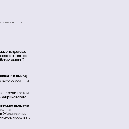
мандиров - это
сьме издалека:
нцерте в Театре
ейских общин?
ичинам: и выход
оящие евреи — и
…
ке, среди гостей
 Жириновского!
алинские времена
азался
 и Жириновский,
опытке прорыва к