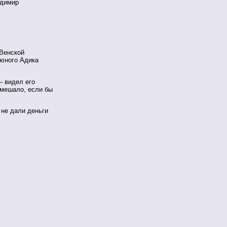
адимир
 Венской
 юного Адика
— видел его
омешало, если бы
 не дали деньги