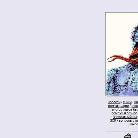
новости
/
книги
/
ш
иллюстрации
/
о с
итого
/
здесь бы
помехи в эфире
бесплатный сы
ЖЖ
/
вопросы
/
п
выб