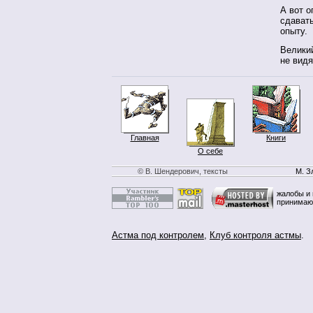
А вот о
сдават
опыту.
Велики
не вид
Главная
Книги
О себе
© В. Шендерович, тексты
М. З
жалобы и 
принимаю
Астма под контролем
,
Клуб контроля астмы
.