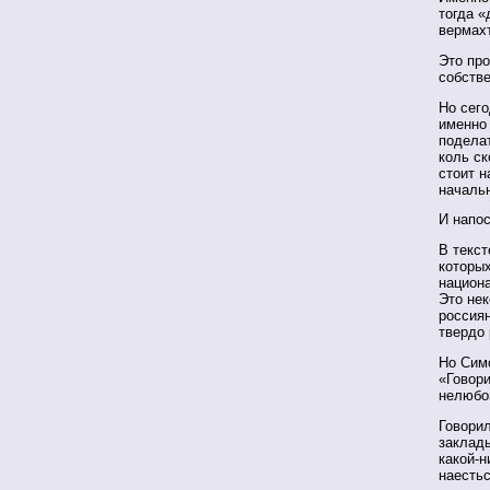
тогда «
вермах
Это про
собств
Но сего
именно 
поделат
коль ск
стоит н
начальн
И напо
В текс
которы
национ
Это не
россия
твердо 
Но Симо
«Говор
нелюбо
Говорил
заклады
какой-н
наесть