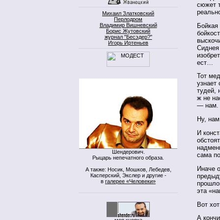
сюжет т
реальн
Михаил Златковский
Перлодром
Бойкая 
Владимир Вишневский
Борис Жутовский
бойкост
журнал "Бесэдер?"
выскоч
Игорь Иртеньев
Сиднея
изобрет
ест…
Тот мед
узнает 
тудей, 
ж не на
— нам.
Ну, нам
И конст
обстоят
надмен
Шендерович.
сама по
Рыцарь непечатного образа.
Иначе о
А также: Носик, Мошков, Лебедев,
Касперский, Экслер и другие -
предыд
в
галерее «Человеки»
прошлом
эта «на
Вот хот
А кончи
моя кнопка