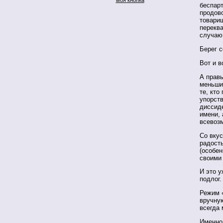
беспар
продов
товарищ
перекв
случаю
Берег с
Вот и в
А правы
меньши
те, кто
упорств
диссиде
имени, 
всевоз
Со вкус
радость
(особен
своими
И это у
подлог.
Режим 
вручную
всегда
Именно