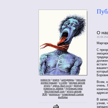
Пуб
О на
15.08.20
Маргар
С презр
эмоцио
традиц
должен 
встали
вашингт
который
Борови
новости
/
книги
/
шендевры
/
письма
Всем, к
иллюстрации
/
о себе
/
медиа-архив
очень. 
итого
/
здесь был ссср
/
форум
помехи в эфире
/
публицистика
конечно
бесплатный сыр
/
итого-архив
адресат
ЖЖ
/
вопросы
/
плавленый сырок
выборы
В запи
узнав, 
западн