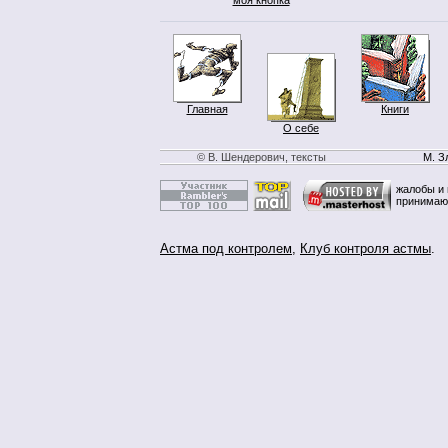
Главная
Книги
О себе
© В. Шендерович, тексты
М. З
жалобы и 
принимаю
Астма под контролем
,
Клуб контроля астмы
.