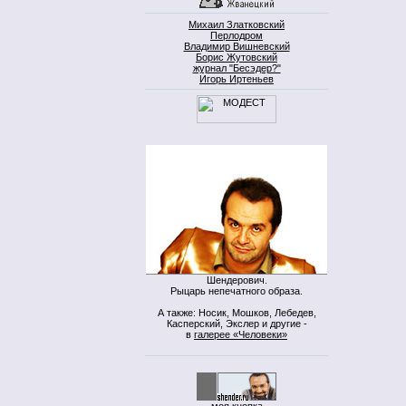
Михаил Златковский
Перлодром
Владимир Вишневский
Борис Жутовский
журнал "Бесэдер?"
Игорь Иртеньев
Шендерович.
Рыцарь непечатного образа.
А также: Носик, Мошков, Лебедев,
Касперский, Экслер и другие -
в
галерее «Человеки»
моя кнопка