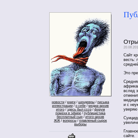
Пуб
Отр
20.08.20
Сайт к
весть: 
средней
Это пре
Средня
африкан
вслед з
отменит
медици
новости
/
книги
/
шендевры
/
письма
и с не
иллюстрации
/
о себе
/
медиа-архив
уверяю 
итого
/
здесь был ссср
/
форум
помехи в эфире
/
публицистика
бесплатный сыр
/
итого-архив
Суицид
ЖЖ
/
вопросы
/
плавленый сырок
увелич
выборы
Главное
сайте.