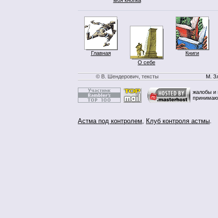
Главная
Книги
О себе
© В. Шендерович, тексты
М. З
жалобы и 
принимаю
Астма под контролем
,
Клуб контроля астмы
.