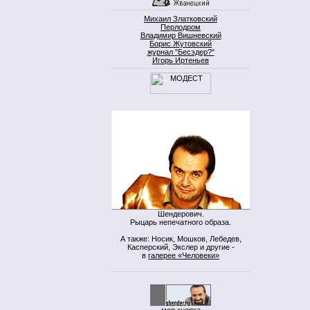
Михаил Златковский
Перлодром
Владимир Вишневский
Борис Жутовский
журнал "Бесэдер?"
Игорь Иртеньев
Шендерович.
Рыцарь непечатного образа.
А также: Носик, Мошков, Лебедев,
Касперский, Экслер и другие -
в
галерее «Человеки»
моя кнопка