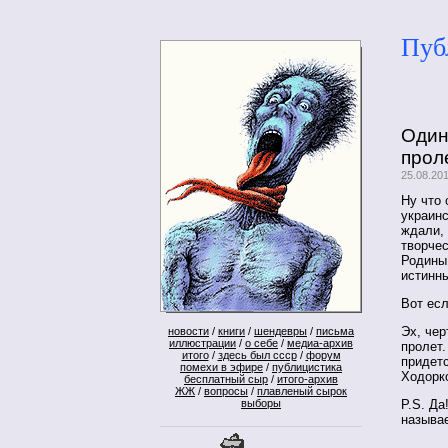
Пуб
Один
прол
25.08.20
Ну что 
украинс
ждали,
творчес
Родины,
истинн
Вот есл
Эх, чер
новости
/
книги
/
шендевры
/
письма
иллюстрации
/
о себе
/
медиа-архив
пролет.
итого
/
здесь был ссср
/
форум
придетс
помехи в эфире
/
публицистика
Ходорко
бесплатный сыр
/
итого-архив
ЖЖ
/
вопросы
/
плавленый сырок
P.S. Да
выборы
называе