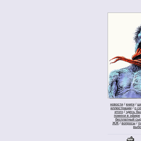
новости
/
книги
/
ш
иллюстрации
/
о с
итого
/
здесь бы
помехи в эфире
бесплатный сы
ЖЖ
/
вопросы
/
п
выб