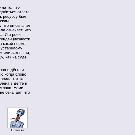
на то, что
добиться ответа
 к ресурсу был
ским.
у что он означал
ла означает, что
а. И в речи
тенденциозности
 в какой норме
у устарелому
м или законным,
у, как на суде
ана в дёгте и
Но когда слово
торила тот же
лена в дёгте и
страна. Нами
не означает, что
Новости