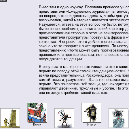
Было там и одно ноу-хау. Половина процесса ушло 
представители «Ежедневного журнала» пытались 
на вопрос, что они должны сделать, чтобы доступ
возобновлён, какой материал является экстремист
Разумеется, ответа на этот вопрос не было, потом
бы решение проблемы, а политический характер де
противоположная сторона в этом не заинтересован
представителя прокуратуры прозвучала фраза о «
контента». Я спросил этого доблестного капитана,
закона что-то говорится о «тенденциях». По моем
представлению что-то может быть противозаконны
правовым или противоправным, но я впервые слыш
обсуждаются тенденции.
В результате мы хорошенько изваляли этого капит
перьях по поводу этой самой «тенденциозности». 
взяла представительница Роскомнадзора, она пов
самый тезис и, разумеется, была точно также выва
перьях. Это показатель той толщи, где находится 
управляют двоечники, трусливые и убогие. Но это 
они не злоупотребляют своей властью.
Книги
Итого