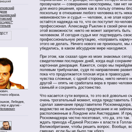
прозвучали — совершенно неоспоримы, там нет ни
атковский
для иного решения, кроме как в пользу отмены бло
дром
поскольку в отношении любого человека есть нек
ишневский
невиновности» и судья — человек, а не злая корол
товский
остаётся надежда на то, что он поступит по-челове
есэдер?"
ртеньев
профессионал. Александр Рыклин в своей речи е
этой возможности: никто не может запретить быт
человеком. И сегодня судья мог подтвердить сво
профессиональную репутацию, «поправить карму»
этого не делать. Ничего нового не произошло, мы
убедились, в каком абсурдном мире находимся.
При этом, как сказал один из моих знакомых сего
свидетелями последних дней, когда ещё сохраняет
картонная декорация. Кажется, скоро мы перейдём
полевым трибуналам, судя по направлению развит
пока что продолжается плохая игра в правосудие.
чувства сложные, с одной стороны, никто ничего н
другой — опять не сработала вера в право челове
свиньёй и сохранять достоинство.
ович.
тного образа.
Что касается сути вопроса, то это всё довольно 
очень трогательный момент, когда представитель 
Мошков, Лебедев,
сделал замечание представителю Роскомнадзора, 
лер и другие -
ведомство не выполнило предписание и не заблок
Человеки»
расположенные в Лондоне или Амстердаме. И пре
Роскомнадзора честно посетовал, что да, это так.
ждать прихода «Единой России» к власти в Голла
Великобритании, чтобы решить вопрос. Вообще, в
смешно, если бы не было так убого.
нопка