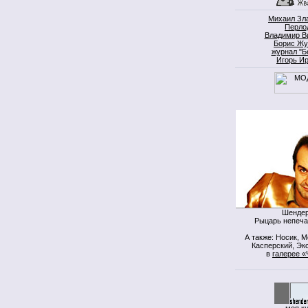
Михаил Зл
Перло
Владимир В
Борис Жу
журнал "Б
Игорь И
Шендер
Рыцарь непеча
А также: Носик, 
Касперский, Экс
в
галерее «
моя к