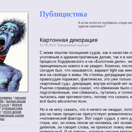
Публицистика
А если хочется поубивать отцов-ко
эдипов комплекс?
Картонная декорация
31.08.2014 "Ежедневный журнал"
С моим опытом посещения судов, как в качестве 
уголовным и административным делам, так и в кач
процессе Ходорковского и на «Болотном деле», ни
принципиально нового я не увидел. Конечно, посл
сегодня был, что называется, вариант light как ми
все на свободе и живы. Но степень деградации ро
правосудия поражает, фактически, это уже только
«картонный суд», декорация, внутри которой нет н
Рыклин справедливо сказал, что обвинение было 
подготовленным, они сбивались, путались и толк
пытались нам противостоять, потому что сказать 
ендевры
/
письма
всё было абсолютно ясно.
ебе
/
медиа-архив
л ссср
/
форум
/
публицистика
Но я не могу сказать, что я ничего не ожидал, по
р
/
итого-архив
раз на таких процессах присутствует романтическа
лавленый сырок
«человеческий фактор». Вот сидит судья, у него д
оры
глаза, нос, он очень похож на человека, нет основ
дебилом, он говорит слова, не проносит ложку ми
нормальный. И те доводы, которые сегодня много