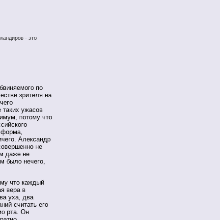
мандиров - это
обвиняемого по
естве зрителя на
чего
е таких ужасов
нимум, потому что
ссийского
 форма,
ичего. Александр
совершенно не
ом даже не
им было нечего,
тому что каждый
я вера в
ва уха, два
аний считать его
мо рта. Он
кратно