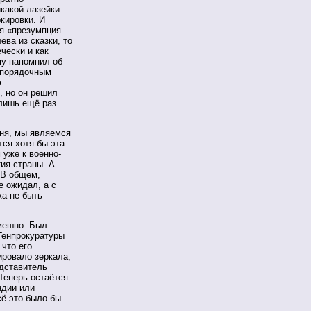
какой лазейки
кировки. И
ая «презумпция
ева из сказки, то
чески и как
му напомнил об
ь порядочным
ю
, но он решил
 лишь ещё раз
дня, мы являемся
ся хотя бы эта
 уже к военно-
ия страны. А
 В общем,
е ожидал, а с
ка не быть
смешно. Был
Генпрокуратуры
что его
ировало зеркала,
дставитель
 Теперь остаётся
ндии или
сё это было бы