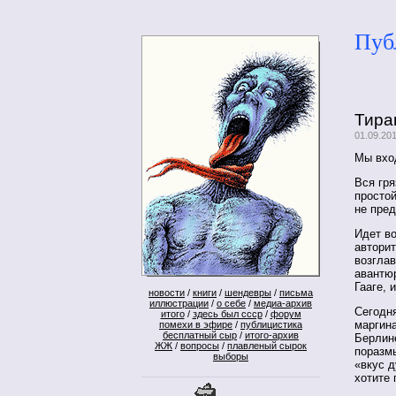
Пуб
Тира
01.09.20
Мы вход
Вся гря
простой
не пред
Идет в
автори
возглав
авантюр
Гааге, 
новости
/
книги
/
шендевры
/
письма
иллюстрации
/
о себе
/
медиа-архив
Сегодня
итого
/
здесь был ссср
/
форум
маргин
помехи в эфире
/
публицистика
бесплатный сыр
/
итого-архив
Берлин
ЖЖ
/
вопросы
/
плавленый сырок
поразмы
выборы
«вкус 
хотите