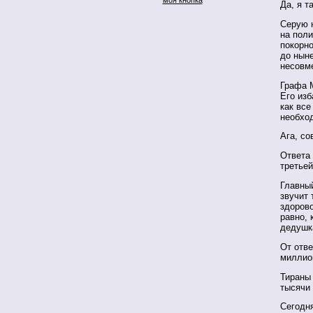
Да, я т
Серую 
на поли
покорно
до нын
несовм
Графа М
Его изб
как все
необхо
Ага, со
Ответа 
третьей
Главны
звучит 
здоров
равно, 
дедушк
От отве
миллио
Тираны 
тысячи
Сегодн