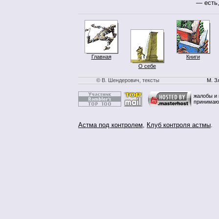
— есть,
Главная
Книги
О себе
© В. Шендерович, тексты
М. З
жалобы и 
принимаю
Астма под контролем
,
Клуб контроля астмы
.