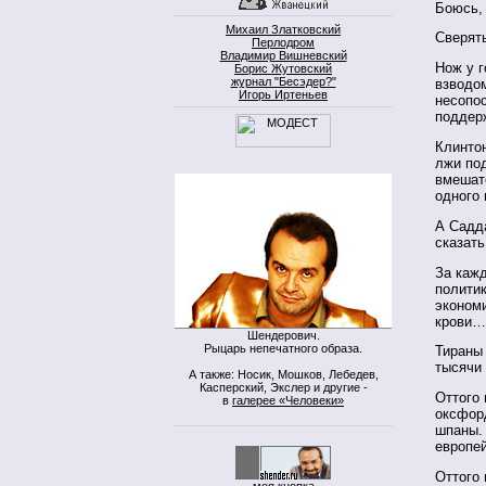
Боюсь,
Михаил Златковский
Сверят
Перлодром
Владимир Вишневский
Нож у 
Борис Жутовский
журнал "Бесэдер?"
взводо
Игорь Иртеньев
несопос
поддер
Клинтон
лжи под
вмешате
одного
А Садд
сказать
За каж
политик
экономи
крови…
Шендерович.
Рыцарь непечатного образа.
Тираны 
тысячи 
А также: Носик, Мошков, Лебедев,
Касперский, Экслер и другие -
Оттого 
в
галерее «Человеки»
оксфорд
шпаны.
европей
Оттого 
моя кнопка