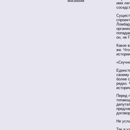
имя лег
соседст
Сущест
спроект
Ломбар
органи
попада
он, не 
Какое в
же. Что
истории
«Скучн
Единст
своему
более с
редко.
историч
Перед 
топающ
депутат
предла
договор
Не усл
Так и у