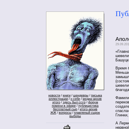
Пуб
Апол
29.09.20
«Главна
шевели
Башуцк
Время б
Меньши
замышл
(состоя
шевелит
благода
новости
/
книги
/
шендевры
/
письма
Фамили
иллюстрации
/
о себе
/
медиа-архив
переко
итого
/
здесь был ссср
/
форум
помехи в эфире
/
публицистика
создат
бесплатный сыр
/
итого-архив
спасла»
ЖЖ
/
вопросы
/
плавленый сырок
Глинки
выборы
А Лермо
нервно