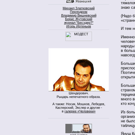
тяжелом
знаю с
Михаил Златковский
Перлодром
(Надо б
Владимир Вишневский
Борис Жутовский
«странн
журнал "Бесэдер?"
Игорь Иртеньев
И тем н
Именно
человеч
народы
в больш
навсегд
Больши
приспо
Поэтич
открыт
Больши
страхом
Шендерович.
терцина
Рыцарь непечатного образа.
много в
кто коч
А также: Носик, Мошков, Лебедев,
Касперский, Экслер и другие -
в
галерее «Человеки»
Из бол
организ
не был
таблицу
Януш К
моя кнопка