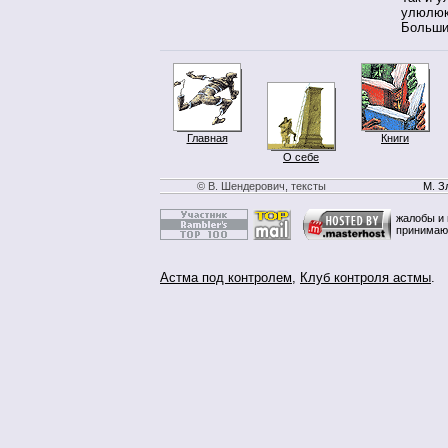
улюлюк
Большин
Главная
Книги
О себе
© В. Шендерович, тексты
М. З
жалобы и 
принимаю
Астма под контролем
,
Клуб контроля астмы
.