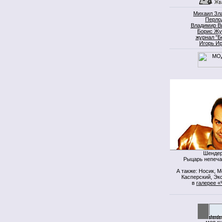
Михаил Зл
Перло
Владимир В
Борис Жу
журнал "Б
Игорь И
Шендер
Рыцарь непеча
А также: Носик, 
Касперский, Экс
в
галерее «
моя к