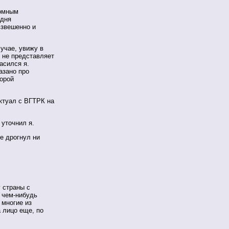
ромным
одня
взвешенно и
лучае, увижу в
 не представляет
асился я.
азано про
торой
ктуал с ВГТРК на
 уточнил я.
е дрогнул ни
 страны с
 чем-нибудь
 многие из
 лицо еще, по