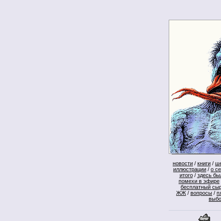
новости
/
книги
/
ш
иллюстрации
/
о с
итого
/
здесь бы
помехи в эфире
бесплатный сы
ЖЖ
/
вопросы
/
п
выб