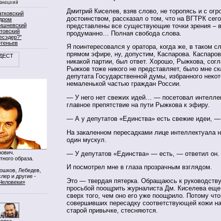
Дмитрий Киселев, взяв слово, не торопясь и с ог
атковский
достоинством, рассказал о том, что на ВГТРК сег
дром
представлены все существующие точки зрения – 
ишневский
товский
продуманно… Полная свобода слова.
есэдер?"
ртеньев
Я поинтересовался у оратора, когда же, в таком с
прямом эфире, ну, допустим, Каспарова. Каспаров
никакой партии, был ответ. Хорошо, Рыжкова, согл
Рыжков тоже никого не представляет, было мне ск
депутата Государственной думы, избранного неко
немаленькой частью граждан России.
— У него нет свежих идей… — посетовал интелле
главное препятствие на пути Рыжкова к эфиру.
— А у депутатов «Единства» есть свежие идеи, —
На закаленном пересадками лице интеллектуала н
один мускул.
ович.
— У депутатов «Единства» — есть, — ответил он.
тного образа.
И посмотрел мне в глаза прозрачным взглядом.
Мошков, Лебедев,
лер и другие -
Это — твердая пятерка. Обращаюсь к руководству
Человеки»
просьбой поощрить журналиста Дм. Киселева еще
сверх того, чем оно его уже поощрило. Потому что
совершивших пересадку соответствующей кожи на
старой привычке, стесняются.
нопка