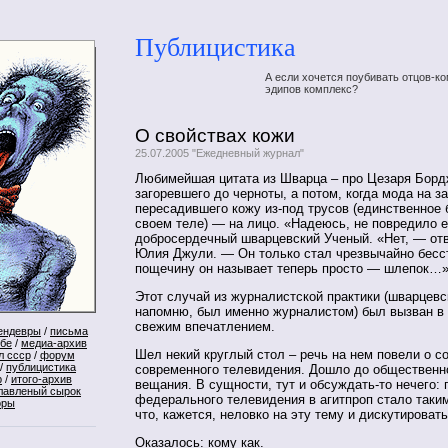
Публицистика
А если хочется поубивать отцов-ко
эдипов комплекс?
О свойствах кожи
25.07.2005 "Ежедневный журнал"
Любимейшая цитата из Шварца – про Цезаря Борд
загоревшего до черноты, а потом, когда мода на з
пересадившего кожу из-под трусов (единственное 
своем теле) — на лицо. «Надеюсь, не повредило 
добросердечный шварцевский Ученый. «Нет, — от
Юлия Джули. — Он только стал чрезвычайно бесс
пощечину он называет теперь просто — шлепок…
Этот случай из журналистской практики (шварцев
напомню, был именно журналистом) был вызван в
свежим впечатлением.
ендевры
/
письма
ебе
/
медиа-архив
Шел некий круглый стол – речь на нем повели о с
л ссср
/
форум
/
публицистика
современного телевидения. Дошло до общественн
р
/
итого-архив
вещания. В сущности, тут и обсуждать-то нечего:
лавленый сырок
федерального телевидения в агитпроп стало таки
оры
что, кажется, неловко на эту тему и дискутироват
Оказалось: кому как.