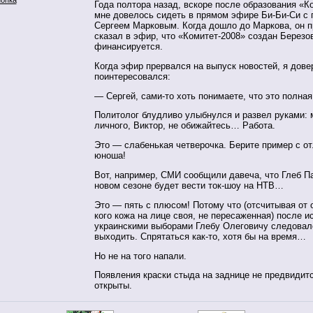
Года полтора назад, вскоре после образования «К
мне довелось сидеть в прямом эфире Би-Би-Си с
Сергеем Марковым. Когда дошло до Маркова, он п
сказал в эфир, что «Комитет-2008» создан Березо
финансируется.
Когда эфир прервался на выпуск новостей, я дове
поинтересовался:
— Сергей, сами-то хоть понимаете, что это полная
Политолог блудливо улыбнулся и развел руками: 
личного, Виктор, не обижайтесь… Работа.
Это — слабенькая четверочка. Берите пример с от
юноша!
Вот, например, СМИ сообщили давеча, что Глеб П
новом сезоне будет вести ток-шоу на НТВ…
Это — пять с плюсом! Потому что (отсчитывая от 
кого кожа на лице своя, не пересаженная) после и
украинскими выборами Глебу Олеговичу следовал
выходить. Спрятаться как-то, хотя бы на время…
Но не на того напали.
Появления краски стыда на заднице не предвидитс
открыты.