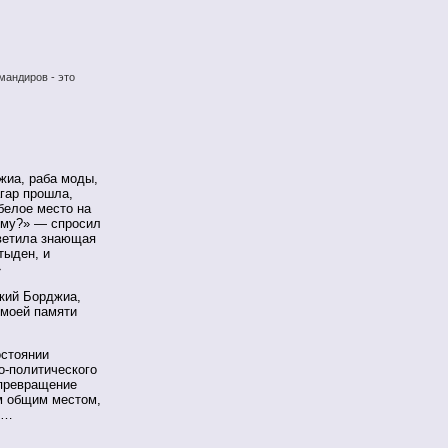
мандиров - это
жиа, раба моды,
агар прошла,
белое место на
ему?» — спросил
ветила знающая
тыден, и
»
ский Борджиа,
 моей памяти
остоянии
о-политического
 превращение
м общим местом,
ь…