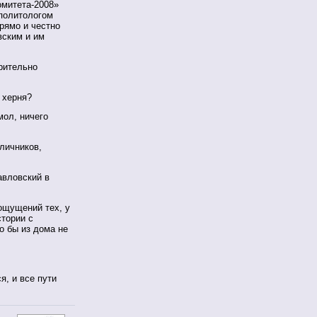
омитета-2008»
 политологом
рямо и честно
вским и им
рительно
 херня?
мол, ничего
личников,
авловский в
ощущений тех, у
стории с
о бы из дома не
я, и все пути