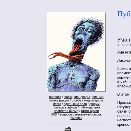
Пуб
Ума 
31.10.20
Ума ни
Лаконич
Замест
совмест
коммен
футбол
спасибо
В этом 
новости
/
книги
/
шендевры
/
письма
иллюстрации
/
о себе
/
медиа-архив
Прекра
итого
/
здесь был ссср
/
форум
госуда
помехи в эфире
/
публицистика
связи б
бесплатный сыр
/
итого-архив
ЖЖ
/
вопросы
/
плавленый сырок
персона
выборы
наглос
крепос