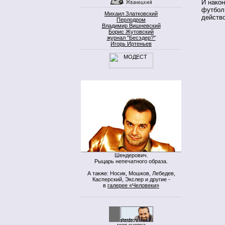
И након
футболи
Михаил Златковский
действо
Перлодром
Владимир Вишневский
Борис Жутовский
журнал "Бесэдер?"
Игорь Иртеньев
Шендерович.
Рыцарь непечатного образа.
А также: Носик, Мошков, Лебедев,
Касперский, Экслер и другие -
в
галерее «Человеки»
моя кнопка