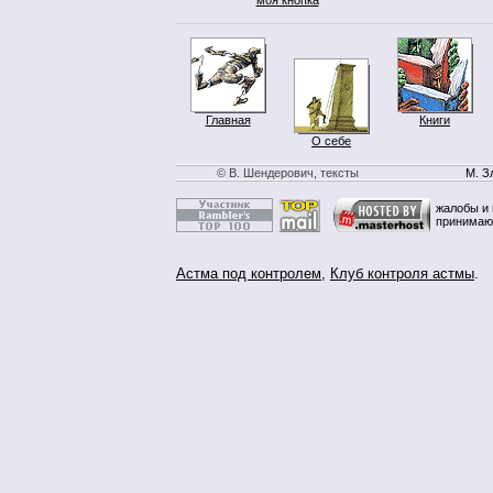
Главная
Книги
О себе
© В. Шендерович, тексты
М. З
жалобы и 
принимаю
Астма под контролем
,
Клуб контроля астмы
.