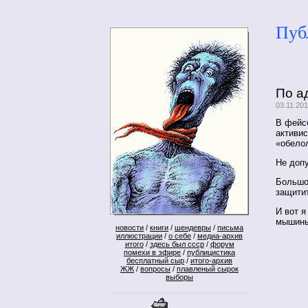
Пуб
По а
03.11.20
В фейс
активис
«обело
Не доп
Большой
защитит
И вот я
мышиным
новости
/
книги
/
шендевры
/
письма
иллюстрации
/
о себе
/
медиа-архив
итого
/
здесь был ссср
/
форум
помехи в эфире
/
публицистика
бесплатный сыр
/
итого-архив
ЖЖ
/
вопросы
/
плавленый сырок
выборы