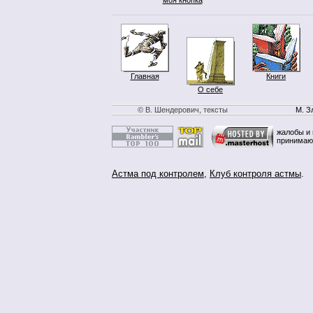
Главная
Книги
О себе
© В. Шендерович, тексты
М. З
жалобы и 
принимаю
Астма под контролем
,
Клуб контроля астмы
.