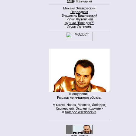
Михаил Златковский
Перлодром
Владимир Вишневский
Борис Жутовский
журнал "Бесэдер?"
Игорь Иртеньев
Шендерович.
Рыцарь непечатного образа.
А также: Носик, Мошков, Лебедев,
Касперский, Экслер и другие -
в
галерее «Человеки»
моя кнопка