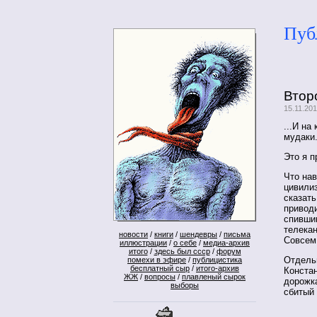
Пуб
Втор
15.11.20
...И на
мудаки.
Это я п
Что на
цивилиз
сказать
приводи
спивши
телекан
новости
/
книги
/
шендевры
/
письма
Совсем
иллюстрации
/
о себе
/
медиа-архив
итого
/
здесь был ссср
/
форум
Отдельн
помехи в эфире
/
публицистика
бесплатный сыр
/
итого-архив
Конста
ЖЖ
/
вопросы
/
плавленый сырок
дорожка
выборы
сбитый 