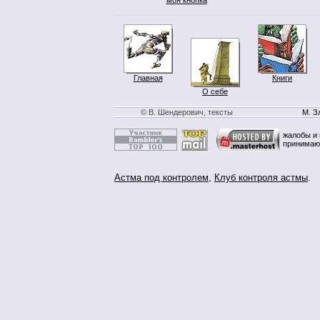
Главная
Книги
О себе
© В. Шендерович, тексты
М. З
жалобы и 
принимаю
Астма под контролем
,
Клуб контроля астмы
.