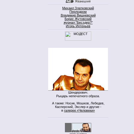
Михаил Златковский
Перлодром
Владимир Вишневский
Борис Жутовский
журнал "Бесэдер?"
Игорь Иртеньев
Шендерович.
Рыцарь непечатного образа.
А также: Носик, Мошков, Лебедев,
Касперский, Экслер и другие -
в
галерее «Человеки»
моя кнопка