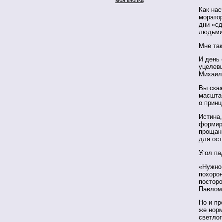
Как нас
моратор
дни «сд
людьми
Мне так
И день
уцелев
Михаил
Вы ска
масштаб
о принц
Истина,
формир
прощан
для ос
Угол па
«Нужно 
похоро
постор
Павлом
Но и пр
же норм
светлог