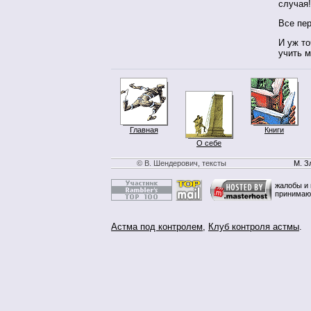
случая!
Все пер
И уж то
учить 
Главная
Книги
О себе
© В. Шендерович, тексты
М. З
жалобы и 
принимаю
Астма под контролем
,
Клуб контроля астмы
.