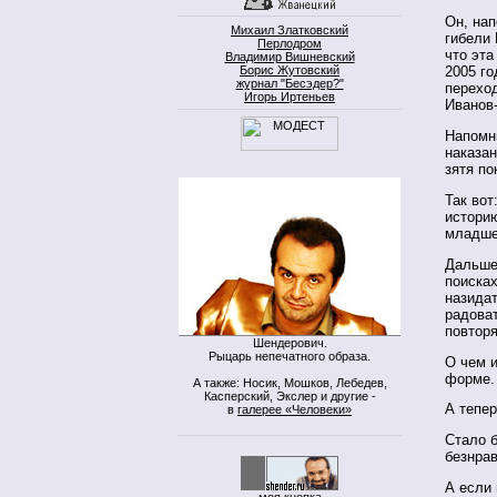
Он, нап
Михаил Златковский
гибели 
Перлодром
что эта
Владимир Вишневский
Борис Жутовский
2005 г
журнал "Бесэдер?"
переход
Игорь Иртеньев
Иванов
Напомню
наказан
зятя по
Так вот
историю
младшег
Дальше 
поисках
назидат
радоват
повторя
Шендерович.
Рыцарь непечатного образа.
О чем 
форме.
А также: Носик, Мошков, Лебедев,
Касперский, Экслер и другие -
А тепе
в
галерее «Человеки»
Стало 
безнрав
А если
моя кнопка