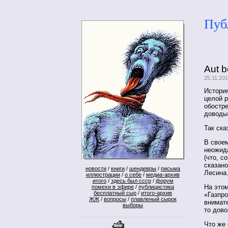
Пуб
Aut b
25.11.20
Истори
целой р
обостре
доводы
Так ска
В свое
неожид
(что, с
сказано
новости
/
книги
/
шендевры
/
письма
Лесин
иллюстрации
/
о себе
/
медиа-архив
итого
/
здесь был ссср
/
форум
На этом
помехи в эфире
/
публицистика
бесплатный сыр
/
итого-архив
«Газпр
ЖЖ
/
вопросы
/
плавленый сырок
внимате
выборы
то дов
Что же 