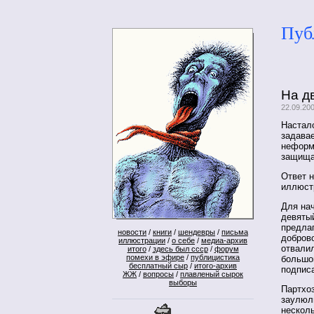
Пуб
На д
22.09.20
Настало
задавае
неформ
защища
Ответ н
иллюст
Для нач
девяты
предла
новости
/
книги
/
шендевры
/
письма
добров
иллюстрации
/
о себе
/
медиа-архив
отвалил
итого
/
здесь был ссср
/
форум
помехи в эфире
/
публицистика
большо
бесплатный сыр
/
итого-архив
подпис
ЖЖ
/
вопросы
/
плавленый сырок
выборы
Партхо
заулюлю
несколь