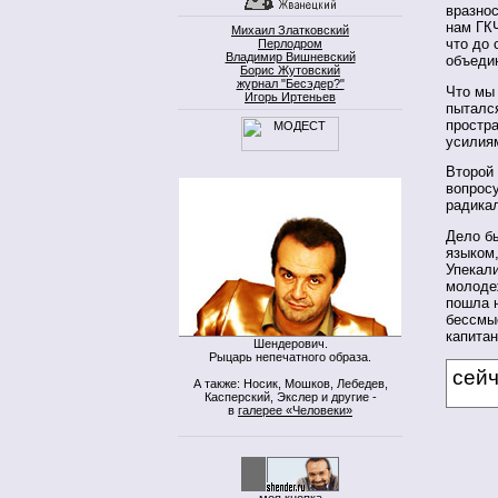
вразнос
нам ГКЧ
Михаил Златковский
что до 
Перлодром
Владимир Вишневский
объеди
Борис Жутовский
журнал "Бесэдер?"
Что мы 
Игорь Иртеньев
пытался
простр
усилия
Второй 
вопросу
радикал
Дело бы
языком,
Упекали
молоде
пошла н
бессмы
капита
Шендерович.
Рыцарь непечатного образа.
сей
А также: Носик, Мошков, Лебедев,
Касперский, Экслер и другие -
в
галерее «Человеки»
моя кнопка