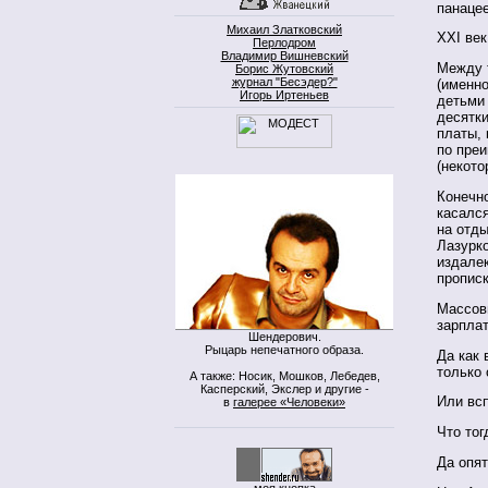
панацее
Михаил Златковский
ХХI век
Перлодром
Владимир Вишневский
Между 
Борис Жутовский
журнал "Бесэдер?"
(именно
Игорь Иртеньев
детьми 
десятки
платы, 
по преи
(некото
Конечно
касался
на отды
Лазурко
издалек
прописк
Массов
зарплат
Шендерович.
Рыцарь непечатного образа.
Да как 
только
А также: Носик, Мошков, Лебедев,
Касперский, Экслер и другие -
Или вс
в
галерее «Человеки»
Что тог
Да опят
моя кнопка