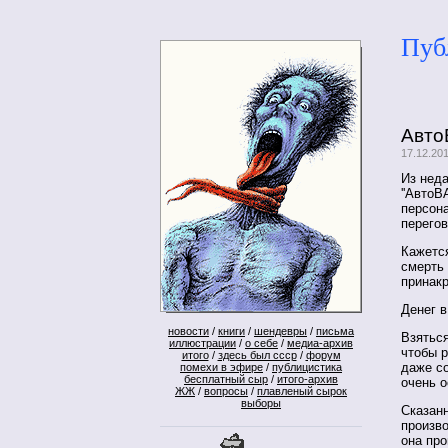
Пуб
Авто
17.12.20
Из нед
''АвтоВ
персон
перегов
Кажется
смерть 
принак
Денег в
новости
/
книги
/
шендевры
/
письма
Взяться
иллюстрации
/
о себе
/
медиа-архив
чтобы р
итого
/
здесь был ссср
/
форум
даже со
помехи в эфире
/
публицистика
бесплатный сыр
/
итого-архив
очень о
ЖЖ
/
вопросы
/
плавленый сырок
выборы
Сказанн
произво
она про