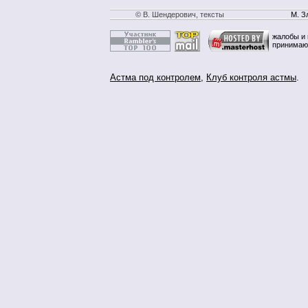
© В. Шендерович, тексты
М. З
жалобы и 
принимаю
Астма под контролем
,
Клуб контроля астмы
.