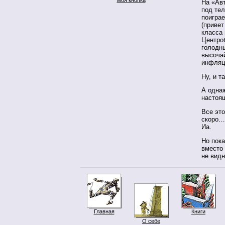
На «Ав
под те
поигра
(привет
класса 
Центроб
голодн
высочай
инфляци
Ну, и т
А однаж
настоя
Все это
скоро… 
Иа.
Но пока
вместо
не видн
Главная
Книги
О себе