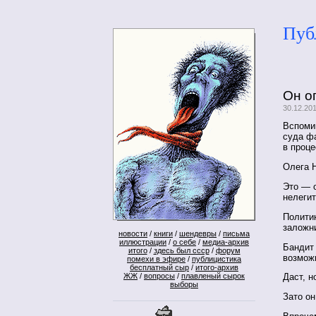
Пуб
Он о
30.12.20
Вспоми
суда ф
в проце
Олега Н
Это — 
нелеги
Политик
заложн
новости
/
книги
/
шендевры
/
письма
иллюстрации
/
о себе
/
медиа-архив
Бандит 
итого
/
здесь был ссср
/
форум
возмож
помехи в эфире
/
публицистика
бесплатный сыр
/
итого-архив
ЖЖ
/
вопросы
/
плавленый сырок
Даст, н
выборы
Зато он