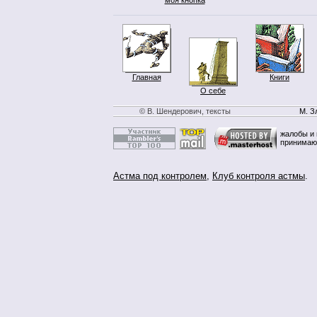
Главная
Книги
О себе
© В. Шендерович, тексты
М. З
жалобы и 
принимаю
Астма под контролем
,
Клуб контроля астмы
.