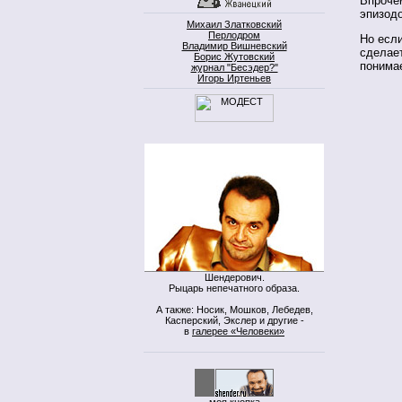
Впрочем
эпизод
Михаил Златковский
Перлодром
Но если
Владимир Вишневский
сделает
Борис Жутовский
понима
журнал "Бесэдер?"
Игорь Иртеньев
Шендерович.
Рыцарь непечатного образа.
А также: Носик, Мошков, Лебедев,
Касперский, Экслер и другие -
в
галерее «Человеки»
моя кнопка