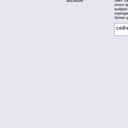
пик» то
итоге 
выбрал
корпор
более 
сей