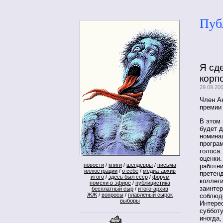
Пуб
Я сд
корп
29.09.20
Член А
премии
В этом
будет д
номина
програ
голоса.
оценки.
новости
/
книги
/
шендевры
/
письма
работни
иллюстрации
/
о себе
/
медиа-архив
претенд
итого
/
здесь был ссср
/
форум
коллег
помехи в эфире
/
публицистика
заинтер
бесплатный сыр
/
итого-архив
ЖЖ
/
вопросы
/
плавленый сырок
соблюде
выборы
Интерес
субботу
иногда