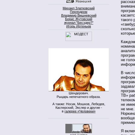
рассказ
внимани
Михаил Златковский
програм
Перлодром
касаетс
Владимир Вишневский
Борис Жутовский
такого 
журнал "Бесэдер?"
«гамбур
Игорь Иртеньев
сколько
которы
Каждом
номина
аналити
програм
не голо
информ
В числ
информ
програ
задавал
програм
Шендерович.
ТВ» раб
Рыцарь непечатного образа.
телеком
А также: Носик, Мошков, Лебедев,
не имее
Касперский, Экслер и другие -
не мне.
в
галерее «Человеки»
Норкина
вообще
премию
Я вклю
моя кнопка