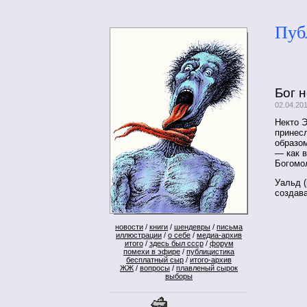
Пуб
Бог 
02.04.20
Некто Э
принес
образом
— как в
Богомо
Уальд (
создава
новости
/
книги
/
шендевры
/
письма
иллюстрации
/
о себе
/
медиа-архив
итого
/
здесь был ссср
/
форум
помехи в эфире
/
публицистика
бесплатный сыр
/
итого-архив
ЖЖ
/
вопросы
/
плавленый сырок
выборы