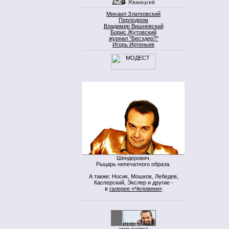
Михаил Златковский
Перлодром
Владимир Вишневский
Борис Жутовский
журнал "Бесэдер?"
Игорь Иртеньев
Шендерович.
Рыцарь непечатного образа.
А также: Носик, Мошков, Лебедев,
Касперский, Экслер и другие -
в
галерее «Человеки»
моя кнопка