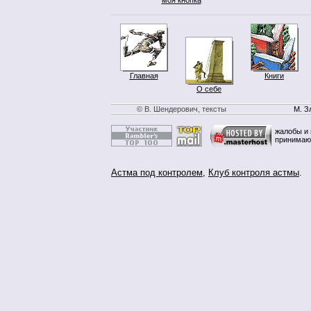
Главная
Книги
О себе
© В. Шендерович, тексты
М. З
жалобы и 
принимаю
Астма под контролем
,
Клуб контроля астмы
.