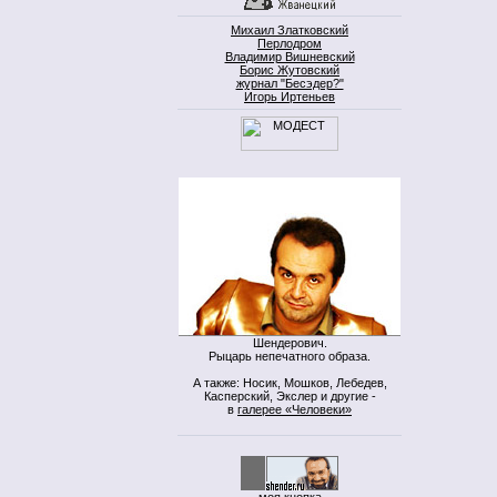
Михаил Златковский
Перлодром
Владимир Вишневский
Борис Жутовский
журнал "Бесэдер?"
Игорь Иртеньев
Шендерович.
Рыцарь непечатного образа.
А также: Носик, Мошков, Лебедев,
Касперский, Экслер и другие -
в
галерее «Человеки»
моя кнопка