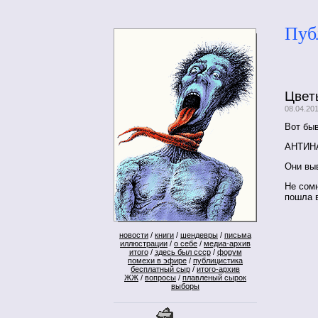
Пуб
Цвет
08.04.20
Вот быв
АНТИН
Они вы
Не сомн
пошла 
новости
/
книги
/
шендевры
/
письма
иллюстрации
/
о себе
/
медиа-архив
итого
/
здесь был ссср
/
форум
помехи в эфире
/
публицистика
бесплатный сыр
/
итого-архив
ЖЖ
/
вопросы
/
плавленый сырок
выборы