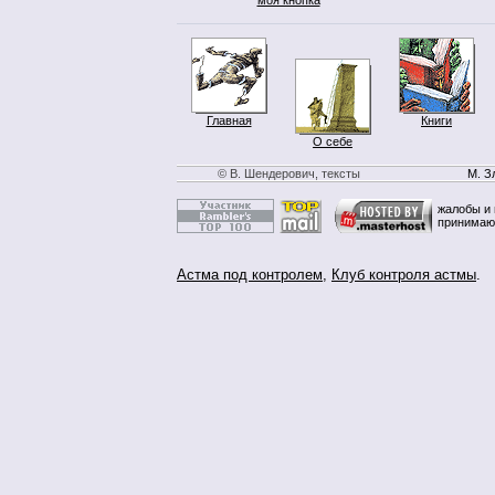
Главная
Книги
О себе
© В. Шендерович, тексты
М. З
жалобы и 
принимаю
Астма под контролем
,
Клуб контроля астмы
.