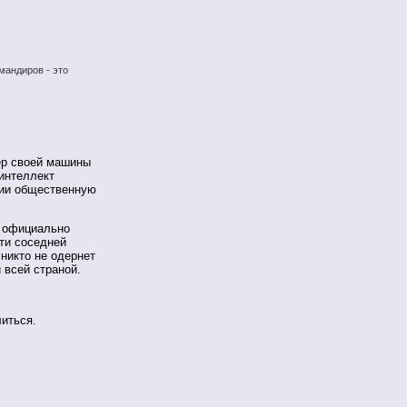
мандиров - это
ер своей машины
интеллект
сии общественную
а официально
ти соседней
 никто не одернет
 всей страной.
литься.