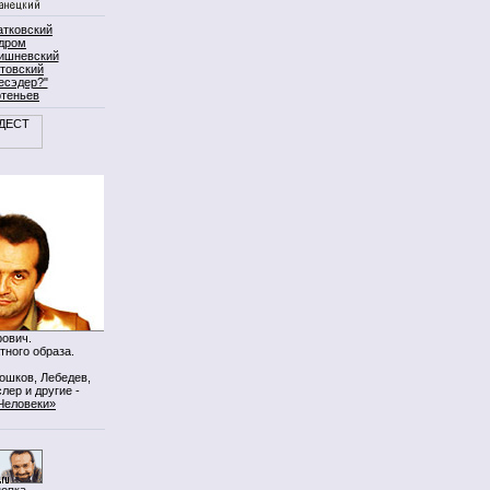
атковский
дром
ишневский
товский
есэдер?"
ртеньев
ович.
тного образа.
Мошков, Лебедев,
лер и другие -
Человеки»
нопка