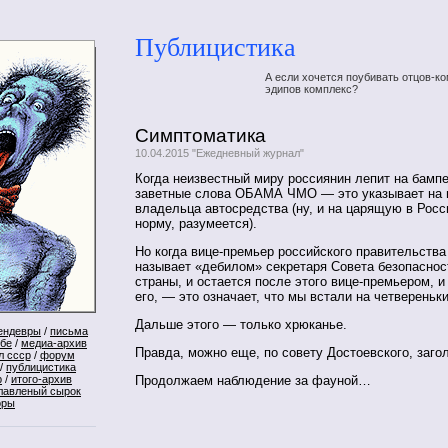
Публицистика
А если хочется поубивать отцов-ко
эдипов комплекс?
Симптоматика
10.04.2015 "Ежедневный журнал"
Когда неизвестный миру россиянин лепит на бамп
заветные слова ОБАМА ЧМО — это указывает на 
владельца автосредства (ну, и на царящую в Рос
норму, разумеется).
Но когда вице-премьер российского правительств
называет «дебилом» секретаря Совета безопаснос
страны, и остается после этого вице-премьером, и
его, — это означает, что мы встали на четвереньки
Дальше этого — только хрюканье.
ендевры
/
письма
ебе
/
медиа-архив
Правда, можно еще, по совету Достоевского, заго
л ссср
/
форум
/
публицистика
Продолжаем наблюдение за фауной…
р
/
итого-архив
лавленый сырок
оры