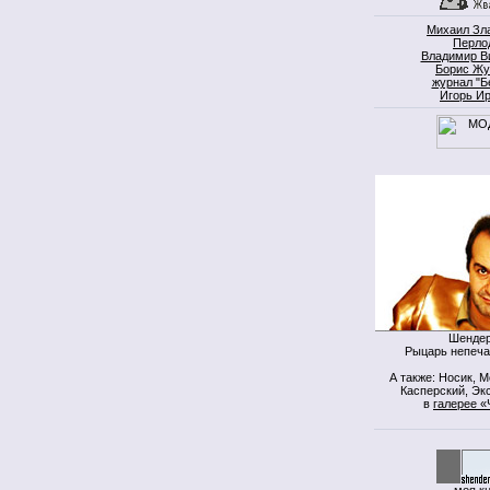
Михаил Зл
Перло
Владимир В
Борис Жу
журнал "Б
Игорь И
Шендер
Рыцарь непеча
А также: Носик, 
Касперский, Экс
в
галерее «
моя к