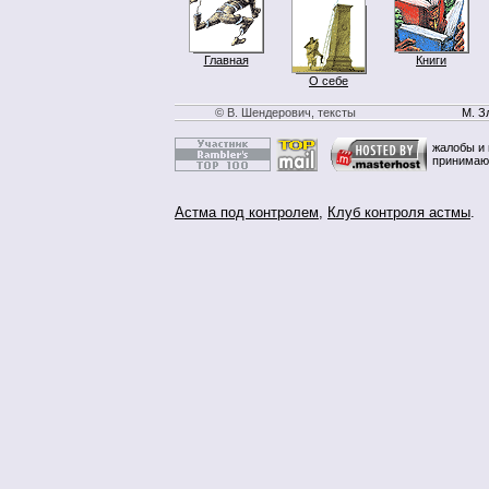
Главная
Книги
О себе
© В. Шендерович, тексты
М. З
жалобы и 
принимаю
Астма под контролем
,
Клуб контроля астмы
.