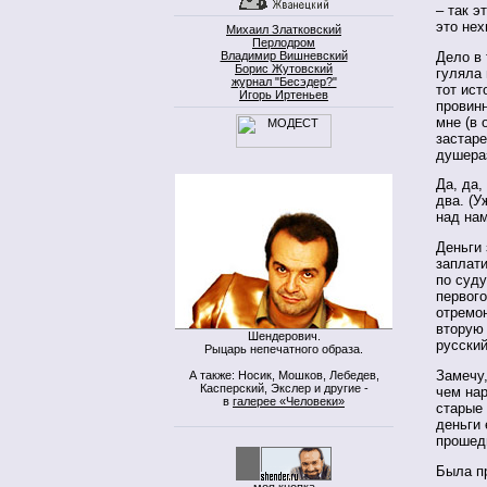
– так э
это нех
Михаил Златковский
Перлодром
Дело в 
Владимир Вишневский
Борис Жутовский
гуляла 
журнал "Бесэдер?"
тот ист
Игорь Иртеньев
провин
мне (в
застаре
душера
Да, да,
два. (У
над нам
Деньги 
заплати
по суду
первого
отремон
вторую
Шендерович.
русский
Рыцарь непечатного образа.
Замечу
А также: Носик, Мошков, Лебедев,
Касперский, Экслер и другие -
чем на
в
галерее «Человеки»
старые 
деньги
прошед
Была п
моя кнопка