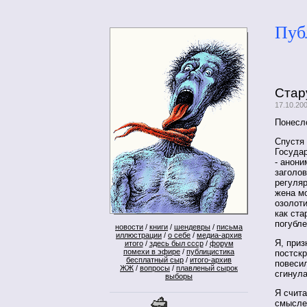
Пуб
Стар
17.10.20
Понесло
Спустя
Госуда
- анони
заголов
регуляр
жена м
озолоти
как ст
погубл
новости
/
книги
/
шендевры
/
письма
иллюстрации
/
о себе
/
медиа-архив
Я, приз
итого
/
здесь был ссср
/
форум
помехи в эфире
/
публицистика
постск
бесплатный сыр
/
итого-архив
повесил
ЖЖ
/
вопросы
/
плавленый сырок
сгинул
выборы
Я счита
смысле 