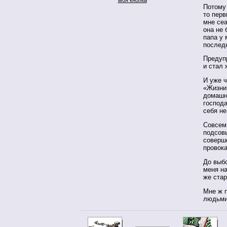
Потому 
то пер
мне сеа
она не
папа у 
последн
Предупр
и стал 
И уже ч
«Жизни
домашни
господа
себя не
Совсем 
подсовы
соверш
провока
До выбо
меня н
же стар
Мне ж п
людьми