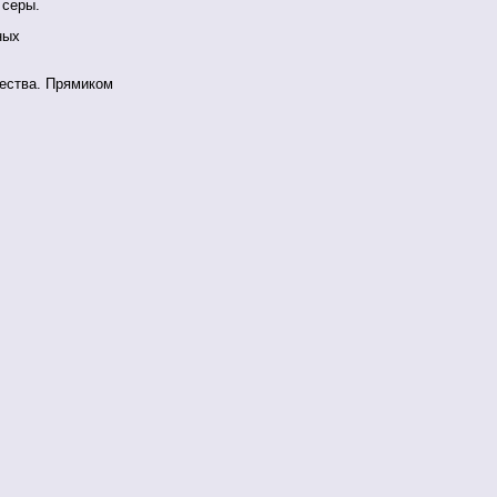
 серы.
ных
ества. Прямиком