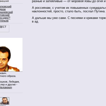
разные и затейливые — от моровой язвы до огня и
атковский
А россиянам, с учетом их повышенных суицидаль
дром
наклонностей, просто, стало быть, послал Путина.
ишневский
товский
А дальше мы уже сами. С песнями и криками торж
есэдер?"
ртеньев
в ад.
ович.
тного образа.
Мошков, Лебедев,
лер и другие -
Человеки»
нопка