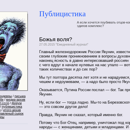
Публицистика
А если хочется поубивать отцов-ко
эдипов комплекс?
Божья воля?
27.05.2015 "Ежедневный журнал"
Главный железнодорожник России Якунин, извест
своим глубоким проникновением в вопросы духовн
наконец ясность в давно интересовавший россиян 
с чего вдруг в начале нулевых на нас упало — вот
таких количествах и до сих пор?
Мы тут полтора десятка лет хотя и не нарадуемся,
чешем и недоумеваем, — а надо было просто Якун
Оказывается, Путина России послал — бог. Так пр
Якунин.
ендевры
/
письма
ебе
/
медиа-архив
Ну, если бог — тогда ладно. Мы-то на Березовског
л ссср
/
форум
— это совсем другое дело!
/
публицистика
р
/
итого-архив
лавленый сырок
Правда, Якунин не сказал, который именно бог.
оры
Потому что Бог-Отец, например, уничтожал под к
народы — с женщинами, детьми и младенцами. И 