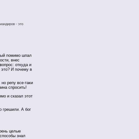
мандиров - это
ный помимо шпал
ости, внес
вопрос: откуда и
 это? И почему в
 но репу все-таки
ина спросить!
ямо и сказал этот
о грешили. А бог
орень целые
способы знал