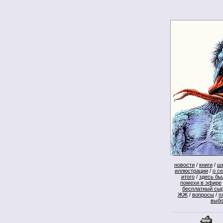
новости
/
книги
/
ш
иллюстрации
/
о с
итого
/
здесь бы
помехи в эфире
бесплатный сы
ЖЖ
/
вопросы
/
п
выб