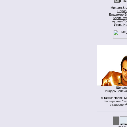
Михаил Зл
Перло
Владимир В
Борис Жу
журнал "Б
Игорь И
Шендер
Рыцарь непеча
А также: Носик, 
Касперский, Экс
в
галерее «
моя к