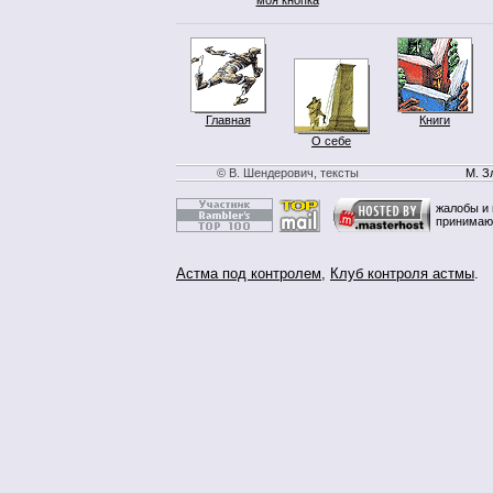
Главная
Книги
О себе
© В. Шендерович, тексты
М. З
жалобы и 
принимаю
Астма под контролем
,
Клуб контроля астмы
.