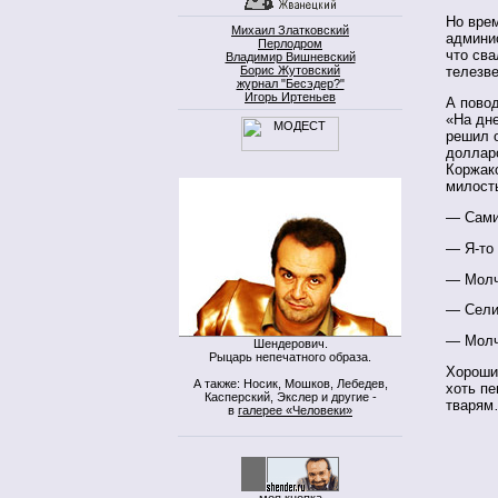
Но вре
Михаил Златковский
админис
Перлодром
что сва
Владимир Вишневский
Борис Жутовский
телезв
журнал "Бесэдер?"
Игорь Иртеньев
А пово
«На дне
решил 
доллар
Коржак
милост
— Сами
— Я-то
— Молч
— Сели
— Молч
Шендерович.
Рыцарь непечатного образа.
Хорошие
А также: Носик, Мошков, Лебедев,
хоть пе
Касперский, Экслер и другие -
тваря
в
галерее «Человеки»
моя кнопка