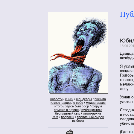
Пуб
Юбил
13.06.20
Двадцат
возбуд
Я услы
озадач
Григорь
говорю,
меланхо
лесу…
Узнав о
новости
/
книги
/
шендевры
/
письма
улетел
иллюстрации
/
о себе
/
медиа-архив
итого
/
здесь был ссср
/
форум
Сегодня
помехи в эфире
/
публицистика
бесплатный сыр
/
итого-архив
в носта
ЖЖ
/
вопросы
/
плавленый сырок
следова
выборы
убийств
(Где ты