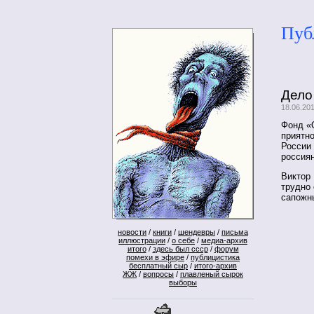
Пуб
Дело
18.06.20
Фонд «
приятн
России
россия
Виктор 
трудно 
сапожн
новости
/
книги
/
шендевры
/
письма
иллюстрации
/
о себе
/
медиа-архив
итого
/
здесь был ссср
/
форум
помехи в эфире
/
публицистика
бесплатный сыр
/
итого-архив
ЖЖ
/
вопросы
/
плавленый сырок
выборы