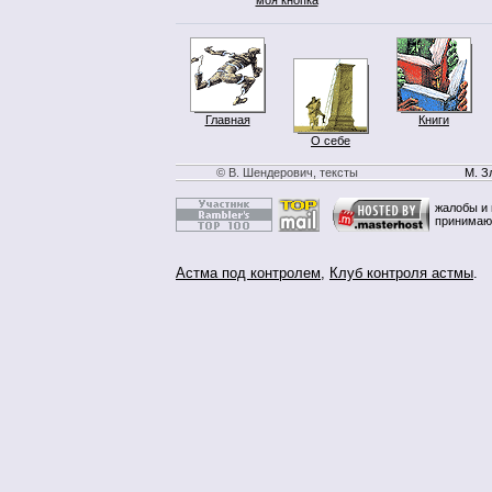
Главная
Книги
О себе
© В. Шендерович, тексты
М. З
жалобы и 
принимаю
Астма под контролем
,
Клуб контроля астмы
.