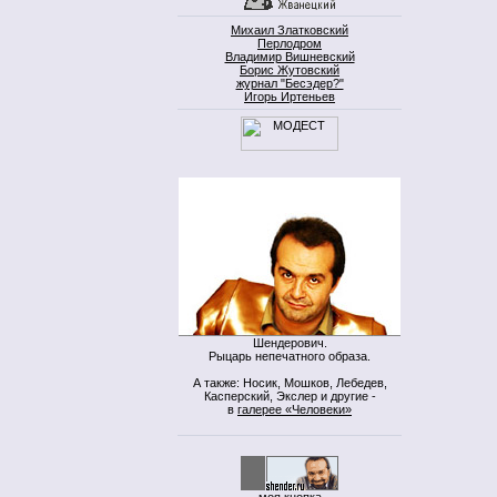
Михаил Златковский
Перлодром
Владимир Вишневский
Борис Жутовский
журнал "Бесэдер?"
Игорь Иртеньев
Шендерович.
Рыцарь непечатного образа.
А также: Носик, Мошков, Лебедев,
Касперский, Экслер и другие -
в
галерее «Человеки»
моя кнопка