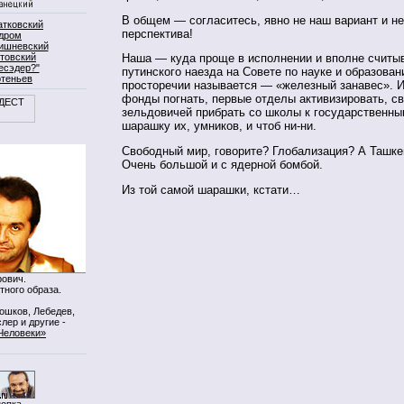
В общем — согласитесь, явно не наш вариант и н
атковский
перспектива!
дром
ишневский
товский
Наша — куда проще в исполнении и вполне считыв
есэдер?"
путинского наезда на Совете по науке и образован
ртеньев
просторечии называется — «железный занавес». 
фонды погнать, первые отделы активизировать, св
зельдовичей прибрать со школы к государственны
шарашку их, умников, и чтоб ни-ни.
Свободный мир, говорите? Глобализация? А Ташке
Очень большой и с ядерной бомбой.
Из той самой шарашки, кстати…
ович.
тного образа.
Мошков, Лебедев,
лер и другие -
Человеки»
нопка