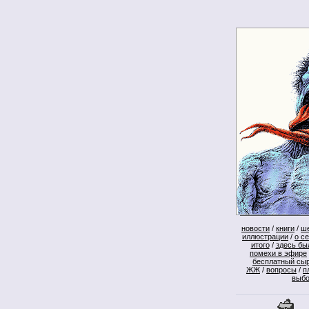
новости
/
книги
/
ш
иллюстрации
/
о с
итого
/
здесь бы
помехи в эфире
бесплатный сы
ЖЖ
/
вопросы
/
п
выб