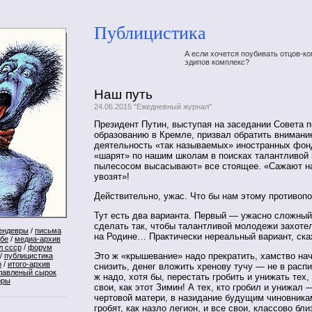
Публицистика
А если хочется поубивать отцов-ко
эдипов комплекс?
Наш путь
24.06.2015 "Ежедневный журнал"
Президент Путин, выступая на заседании Совета п
образованию в Кремле, призвал обратить внимани
деятельность «так называемых» иностранных фон
«шарят» по нашим школам в поисках талантливой 
пылесосом высасывают» все стоящее. «Сажают на
увозят»!
Действительно, ужас. Что бы нам этому противоп
Тут есть два варианта. Первый — ужасно сложный
сделать так, чтобы талантливой молодежи захоте
ендевры
/
письма
на Родине… Практически нереальный вариант, ска
ебе
/
медиа-архив
л ссср
/
форум
Это ж «крышевание» надо прекратить, хамство на
/
публицистика
р
/
итого-архив
снизить, денег вложить хренову тучу — не в распил
лавленый сырок
ж надо, хотя бы, перестать гробить и унижать тех,
оры
свои, как этот Зимин! А тех, кто гробил и унижал 
чертовой матери, в назидание будущим чиновникам
гробят, как назло легион, и все свои, классово бл