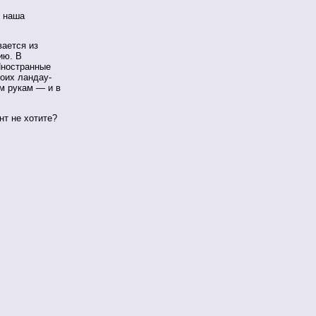
е наша
ается из
ию. В
Иностранные
оих ландау-
м рукам — и в
нт не хотите?