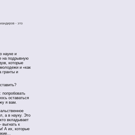
мандиров - это
о науке и
е на подрывную
дов, которые
молодежи и «как
 гранты и
оставить?
: попробовать
лось оставаться
жу я вам.
чальственное
, а в науку. Это
 кто вкладывает
— выгнать к
! А их, которые
изкие…