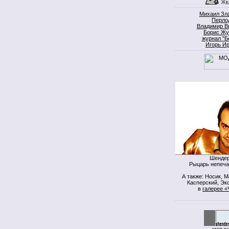
Михаил Зл
Перло
Владимир В
Борис Жу
журнал "Б
Игорь И
Шендер
Рыцарь непеча
А также: Носик, 
Касперский, Экс
в
галерее «
моя к