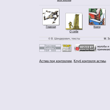
Главная
Книги
О себе
© В. Шендерович, тексты
М. З
жалобы и 
принимаю
Астма под контролем
,
Клуб контроля астмы
.