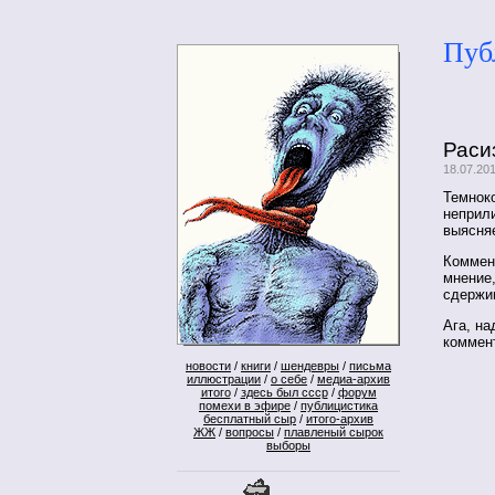
Пуб
Раси
18.07.20
Темнок
неприли
выясняе
Коммен
мнение,
сдержи
Ага, на
коммент
новости
/
книги
/
шендевры
/
письма
иллюстрации
/
о себе
/
медиа-архив
итого
/
здесь был ссср
/
форум
помехи в эфире
/
публицистика
бесплатный сыр
/
итого-архив
ЖЖ
/
вопросы
/
плавленый сырок
выборы