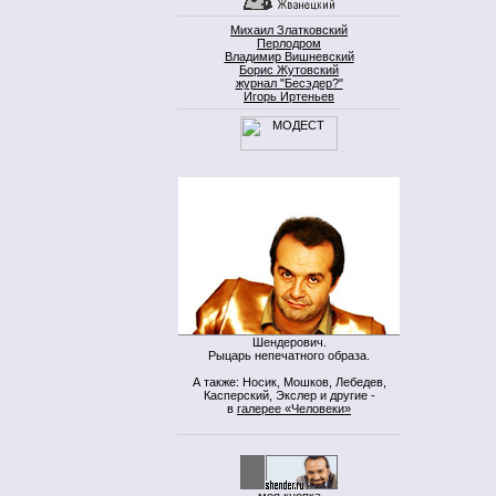
Михаил Златковский
Перлодром
Владимир Вишневский
Борис Жутовский
журнал "Бесэдер?"
Игорь Иртеньев
Шендерович.
Рыцарь непечатного образа.
А также: Носик, Мошков, Лебедев,
Касперский, Экслер и другие -
в
галерее «Человеки»
моя кнопка