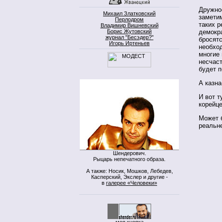
Дружно
Михаил Златковский
заметим
Перлодром
таких 
Владимир Вишневский
Борис Жутовский
демокр
журнал "Бесэдер?"
бросятс
Игорь Иртеньев
необхо
многие 
несчас
будет 
А казна
И вот т
корейце
Может б
реальне
Шендерович.
Рыцарь непечатного образа.
А также: Носик, Мошков, Лебедев,
Касперский, Экслер и другие -
в
галерее «Человеки»
моя кнопка