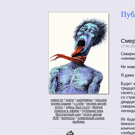
Пуб
Смер
17.08.20
Северн
«неизв
Не знаю
Я даже 
Будет э
тридцат
своего 
со стра
новости
/
книги
/
шендевры
/
письма
двадца
иллюстрации
/
о себе
/
медиа-архив
северн
итого
/
здесь был ссср
/
форум
легенда
помехи в эфире
/
публицистика
бесплатный сыр
/
итого-архив
ЖЖ
/
вопросы
/
плавленый сырок
Их буд
выборы
бежало 
конечно
сообще