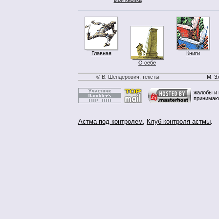
Главная
Книги
О себе
© В. Шендерович, тексты
М. З
жалобы и 
принимаю
Астма под контролем
,
Клуб контроля астмы
.