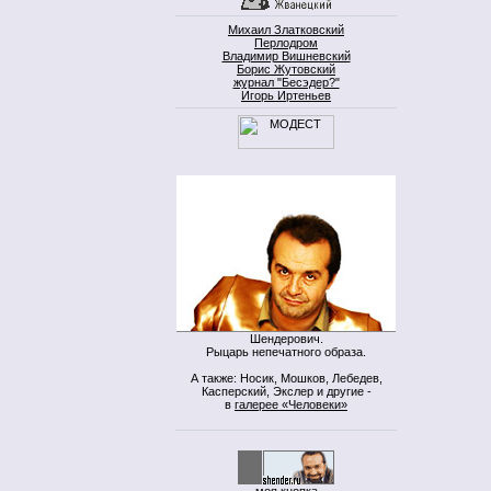
Михаил Златковский
Перлодром
Владимир Вишневский
Борис Жутовский
журнал "Бесэдер?"
Игорь Иртеньев
Шендерович.
Рыцарь непечатного образа.
А также: Носик, Мошков, Лебедев,
Касперский, Экслер и другие -
в
галерее «Человеки»
моя кнопка