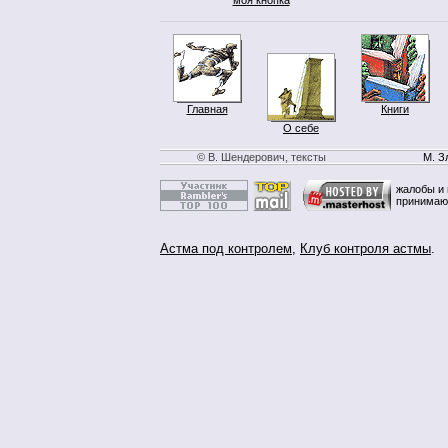
Главная
Книги
О себе
© В. Шендерович, тексты
М. З
жалобы и 
принимаю
Астма под контролем
,
Клуб контроля астмы
.