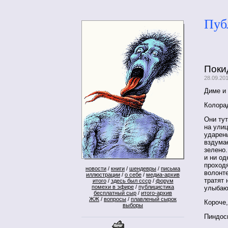
Пуб
Поки
28.09.20
Диме и 
Колора
Они тут
на улиц
ударены
вздумае
зелено.
и ни од
проход
новости
/
книги
/
шендевры
/
письма
волонте
иллюстрации
/
о себе
/
медиа-архив
тратят
итого
/
здесь был ссср
/
форум
помехи в эфире
/
публицистика
улыбают
бесплатный сыр
/
итого-архив
ЖЖ
/
вопросы
/
плавленый сырок
Короче
выборы
Пиндосы