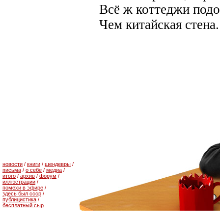
Всё ж коттеджи под
Чем китайская стена.
новости
/
книги
/
шендевры
/
письма
/
о себе
/
медиа
/
итого
/
архив
/
форум
/
иллюстрации
/
помехи в эфире
/
здесь был ссср
/
публицистика
/
бесплатный сыр