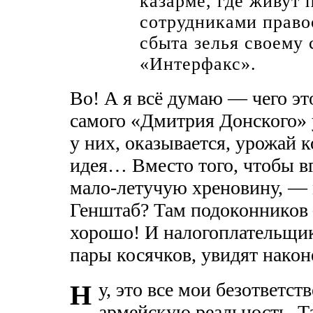
казарме, где живут
сотрудниками право
сбыта зелья своему
«Интерфакс».
Во! А я всё думаю — чего эт
самого «Дмитрия Донского»
у них, оказывается, урожай к
идея… Вместо того, чтобы в
мало-летучую хреновину, — 
Генштаб? Там подоконников
хорошо! И налогоплательщик
пары косячков, увидят нак
у, это все мои безответс
Н
армейскую реальность. Та