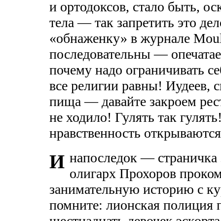
и ортодоксов, стало быть, о
тела — так запретить это де
«обнаженку» в журнале Moul
последовательны — опечата
почему надо ограничивать се
все религии равны! Иудеев, 
пища — давайте закроем рес
не ходило! Гулять так гулять
нравственность открываютс
напоследок — страничка 
И
олигарх Прохоров проко
занимательную историю с ку
помните: лионская полиция п
шестнадцать девочек эскорта