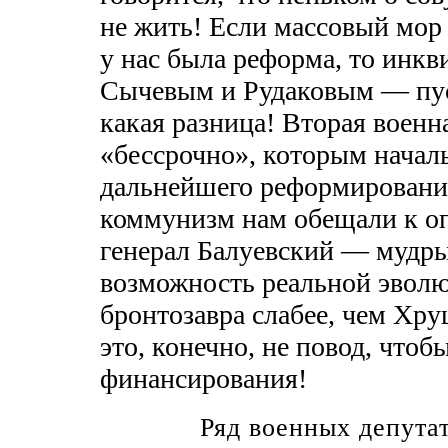
не жить! Если массовый мор
у нас была реформа, то инкв
Сычевым и Рудаковым — пус
какая разница! Вторая военна
«бессрочно», которым начал
дальнейшего реформирования
коммунизм нам обещали к оп
генерал Балуевский — мудр
возможность реальной эвол
бронтозавра слабее, чем Хр
это, конечно, не повод, что
финансирования!
Ряд военных депута