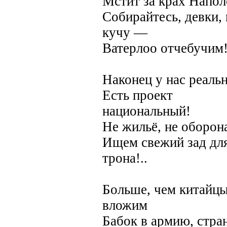
Мстит за крах Напол
Собирайтесь, девки, 
кучу —
Ватерлоо отчебучим!
Наконец у нас реаль
Есть проект
национальный!
Не жильё, не оборо
Ищем свежий зад дл
трона!..
Больше, чем китайцы
вложим
Бабок в армию, стра