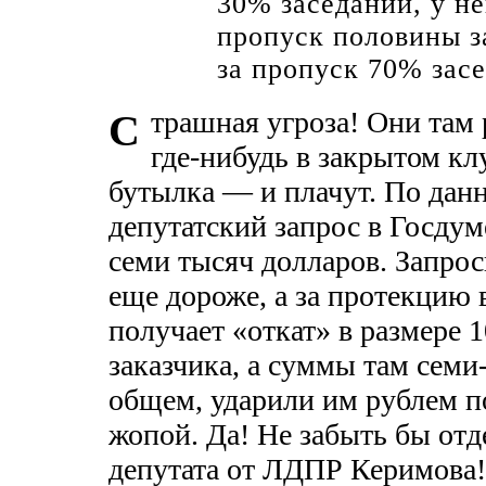
30% заседаний, у не
пропуск половины з
за пропуск 70% зас
трашная угроза! Они там 
С
где-нибудь в закрытом кл
бутылка — и плачут. По дан
депутатский запрос в Госдум
семи тысяч долларов. Запро
еще дороже, а за протекцию 
получает «откат» в размере
заказчика, а суммы там сем
общем, ударили им рублем по
жопой. Да! Не забыть бы отд
депутата от ЛДПР Керимова! 