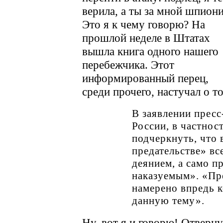
верила, а ты за мной шпион
Это я к чему говорю? На
прошлой неделе в Штатах
вышла книга одного нашего
перебежчика. Этот
информированный перец,
среди прочего, настучал о т
В заявлении прес
России, в частнос
подчеркнуть, что 
предательстве» вс
деянием, а само п
наказуемым». «Пр
намерено впредь 
данную тему».
Ну, вот я и говорю! Отвернут