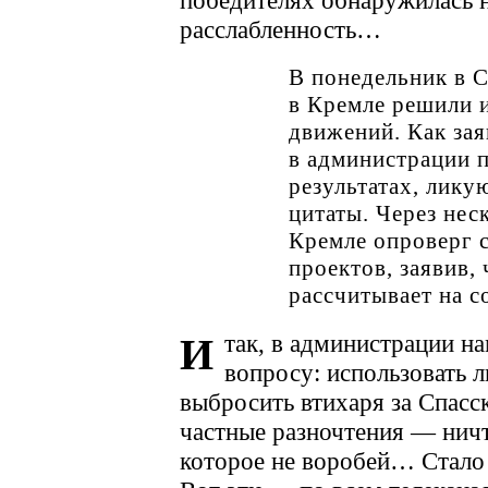
победителях обнаружилась 
расслабленность…
В понедельник в 
в Кремле решили 
движений. Как за
в администрации 
результатах, лику
цитаты. Через нес
Кремле опроверг 
проектов, заявив,
рассчитывает на 
так, в администрации на
И
вопросу: использовать л
выбросить втихаря за Спасс
частные разночтения — нич
которое не воробей… Стало 