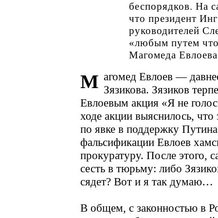
беспорядков. На 
что президент Ин
руководителей Сл
«любым путем что
Магомеда Евлоева
агомед Евлоев — давнее
М
Зязикова. Зязиков терпе
Евлоевым акция «Я не голос
ходе акции выяснилось, что
по явке в поддержку Путин
фальсификации Евлоев хамс
прокуратуру. После этого, 
сесть в тюрьму: либо Зязико
сядет? Вот и я так думаю…
В общем, с законностью в Р