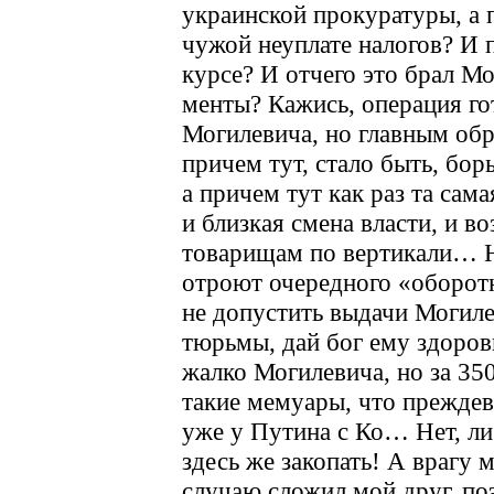
украинской прокуратуры, а п
чужой неуплате налогов? И 
курсе? И отчего это брал М
менты? Кажись, операция гот
Могилевича, но главным обр
причем тут, стало быть, бо
а причем тут как раз та сам
и близкая смена власти, и 
товарищам по вертикали… Ну
отроют очередного «оборот
не допустить выдачи Могиле
тюрьмы, дай бог ему здоро
жалко Могилевича, но за 35
такие мемуары, что прежде
уже у Путина с Ко… Нет, ли
здесь же закопать! А врагу
случаю сложил мой друг, по