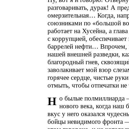
разговаривать, дурак! А пр
омерзительная… Когда, напр
союзниками по «большой вос
работает на Хусейна, а глав
с коррупцией, обеспечивает
баррелей нефти… Впрочем, г
нашей внешней разведки, каж
благородный гнев, сквозящий
заволакивает мой взор слез
горячее сердце, чистые руки
отмыть, чтобы отпечатки не 
о былые полмиллиарда 
Н
нового века, когда наш 
вкус у него оказался чудес
бойцы невидимого фронта — 