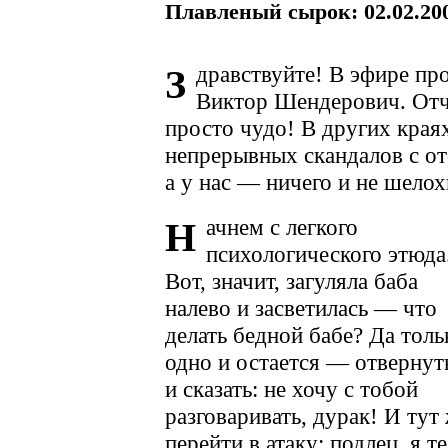
Плавленый сырок: 02.02.20
дравствуйте! В эфире пр
З
Виктор Шендерович. Отч
просто чудо! В других краях
непрерывных скандалов с от
а у нас — ничего и не шелох
ачнем с легкого
Н
психологического этюда
Вот, значит, загуляла баба
налево и засветилась — что
делать бедной бабе? Да толь
одно и остается — отвернут
и сказать: не хочу с тобой
разговаривать, дурак! И тут
перейти в атаку: подлец, я т