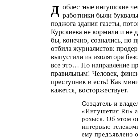
облестные ингушские че
Д
работники были букваль
поджога здания газеты, пот
Курскиева не кормили и не 
бы, конечно, сознались, но 
отбила журналистов: продер
выпустили из изолятора безо
все это… Но направление пр
правильным! Человек, фин
преступник и есть! Как мин
кажется, восторжествует.
Создатель и владе
«Ингушетия.Ru» а
розыск. Об этом 
интервью телеком
ему предъявлено 