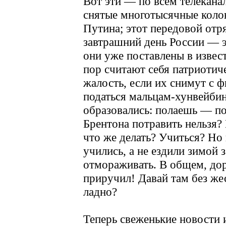
Вот эти — по всем телеканал
снятые многотысячные коло
Путина; этот передовой отря
завтрашний день России — эт
они уже поставлены в извест
пор считают себя патриотич
жалость, если их снимут с 
податься мальцам-хунвейбин
образовались: полаешь — п
Брентона потравить нельзя?
что же делать? Учиться? Но 
учились, а не ездили зимой 
отмораживать. В общем, доро
приручил! Давай там без ж
ладно?
Теперь свеженькие новости 