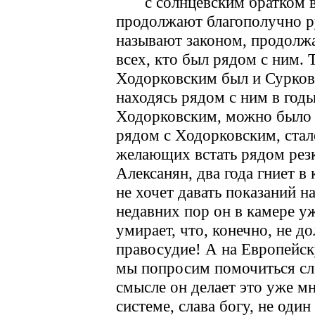
с солнцевским братком 
продолжают благополучно ру
называют законом, продолж
всех, кто был рядом с ним. 
Ходорковским был и Сурков 
находясь рядом с ним в годы
Ходорковским, можно было з
рядом с Ходорковским, стал
желающих встать рядом резк
Алексанян, два года гниет в
не хочет давать показаний н
недавних пор он в камере уж
умирает, что, конечно, не д
правосудие! А на Европейс
мы попросим помочиться сл
смысле он делает это уже м
системе, слава богу, не оди