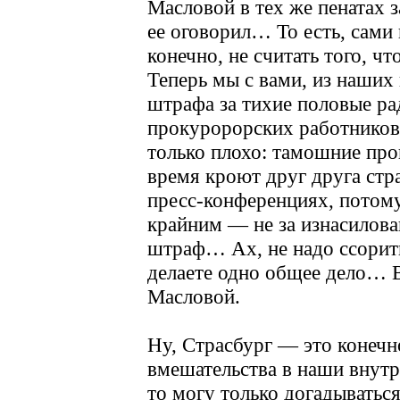
Масловой в тех же пенатах з
ее оговорил… То есть, сами 
конечно, не считать того, ч
Теперь мы с вами, из наших 
штрафа за тихие половые ра
прокуророрских работников
только плохо: тамошние про
время кроют друг друга ст
пресс-конференциях, потому
крайним — не за изнасилован
штраф… Ах, не надо ссоритьс
делаете одно общее дело… Вс
Масловой.
Ну, Страсбург — это конечн
вмешательства в наши внутр
то могу только догадываться