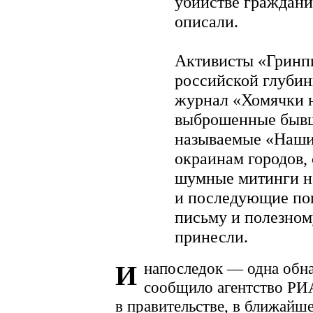
убийстве гражданин
описали.
Активисты «Гринпи
российской глубин
журнал «Хомячки 
выброшенные бывш
называемые «Наши»
окраинам городов, 
шумные митинги на
и последующие поп
письму и полезному
принесли.
напоследок — одна обн
И
сообщило агентство РИА
в правительстве, в ближайш