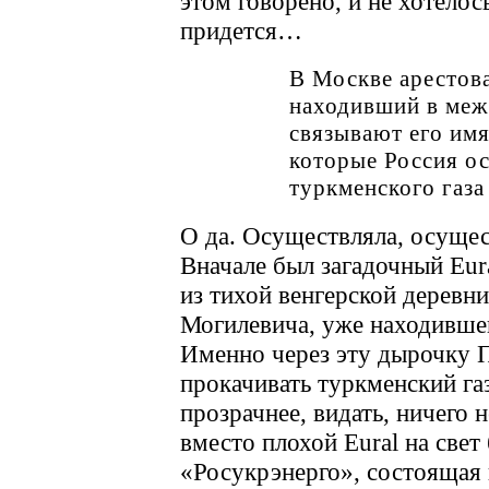
этом говорено, и не хотело
придется…
В Москве арестов
находивший в ме
связывают его им
которые Россия о
туркменского газа
О да. Осуществляла, осущес
Вначале был загадочный Eur
из тихой венгерской деревни
Могилевича, уже находивше
Именно через эту дырочку 
прокачивать туркменский газ
прозрачнее, видать, ничего 
вместо плохой Eural на све
«Росукрэнерго», состоящая 