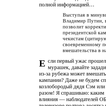
полной информацией…
Выступая в минув
Владимир Путин, в
позволит корректи
президентской кам
чекистам (цитирую
своевременному п
вмешательства в н
сли первый ужас прошел,
Е
мурашек, давайте задад
из-за рубежа может вмешать
кампании? Даже не будем сп
козлобородый дядя Сэм или 
разом! Я спрашиваю: каким 
влияния — наблюдателей ОБ
телевизоре полтора десятка