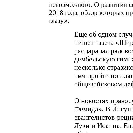
невозможного. О развитии со
2018 года, обзор которых п
глазу».
Еще об одном случ
пишет газета «Шир
расцарапал рядовому
дембельскую гимна
несколько стразико
чем пройти по пла
общевойсковом деф
О новостях правос
Фемида». В Ингуш
евангелистов-реци
Луки и Иоанна. Ев