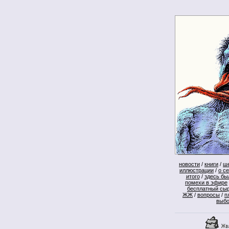
новости
/
книги
/
ш
иллюстрации
/
о с
итого
/
здесь бы
помехи в эфире
бесплатный сы
ЖЖ
/
вопросы
/
п
выб