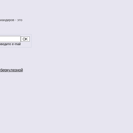
мандиров - это
ведите e-mail
уберкулезной