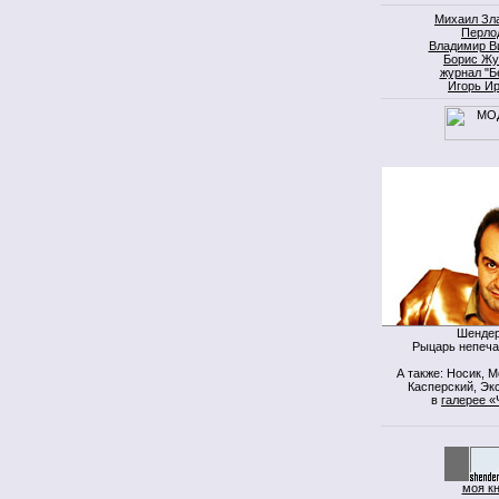
Михаил Зл
Перло
Владимир В
Борис Жу
журнал "Б
Игорь И
Шендер
Рыцарь непеча
А также: Носик, 
Касперский, Экс
в
галерее «
моя к