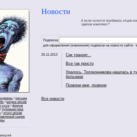
Новости
А если хочется поубивать отцов-ко
эдипов комплекс?
Подписка
для оформления (изменения) подписки на новости сайта - в
26.11.2013
Сик транзит...
Все так просто
Удалось. Толоконникова нашлась в т
больнице
Позвони мне, позвони
ендевры
/
письма
Все новости
ебе
/
медиа-архив
л ссср
/
форум
/
публицистика
р
/
итого-архив
лавленый сырок
оры