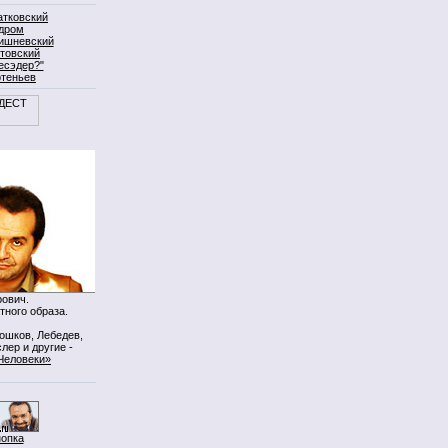
атковский
дром
ишневский
товский
есэдер?"
ртеньев
ович.
тного образа.
Мошков, Лебедев,
лер и другие -
Человеки»
нопка